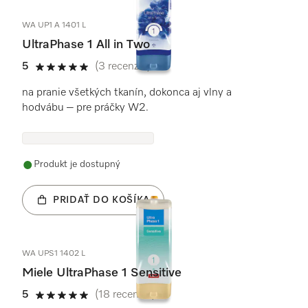
WA UP1 A 1401 L
UltraPhase 1 All in Two
5
(3 recenzie)
5 / 5
na pranie všetkých tkanín, dokonca aj vlny a
hodvábu – pre práčky W2.
Produkt je dostupný
PRIDAŤ DO KOŠÍKA
WA UPS1 1402 L
Miele UltraPhase 1 Sensitive
5
(18 recenzie)
5 / 5