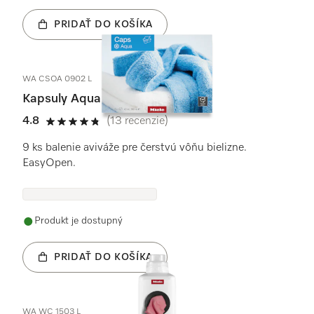
PRIDAŤ DO KOŠÍKA
WA CSOA 0902 L
Kapsuly Aqua
4.8
(13 recenzie)
4.8 / 5
9 ks balenie aviváže pre čerstvú vôňu bielizne.
EasyOpen.
Produkt je dostupný
PRIDAŤ DO KOŠÍKA
WA WC 1503 L