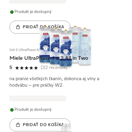
Produkt je dostupný
PRIDAŤ DO KOŠÍKA
Set 5 UltraPhase All in Two
Miele UltraPhase 1 a 2 All in Two
5
(32 recenzie)
5 / 5
na pranie všetkých tkanín, dokonca aj vlny a
hodvábu – pre práčky W2.
Produkt je dostupný
PRIDAŤ DO KOŠÍKA