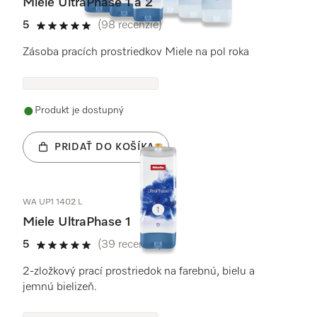
Miele UltraPhase 1 a 2
5
(98 recenzie)
5 / 5
Zásoba pracích prostriedkov Miele na pol roka
Produkt je dostupný
PRIDAŤ DO KOŠÍKA
WA UP1 1402 L
Miele UltraPhase 1
5
(39 recenzie)
5 / 5
2-zložkový prací prostriedok na farebnú, bielu a
jemnú bielizeň.