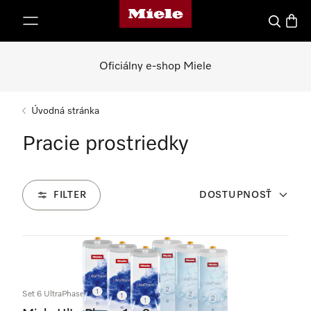
Domovská stránka spoločnosti Miele
jsť k obsahu
Hľadať
Nákup
Oficiálny e-shop Miele
Úvodná stránka
Pracie prostriedky
FILTER
DOSTUPNOSŤ
21
Produkty
Set 6 UltraPhase