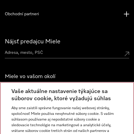
Obchodní partneri
Nájsť predajcu Miele
Miele vo vašom okolí
Spoznajte predajne Miele
Vaše aktuálne nastavenie týkajúce sa
súborov cookie, ktoré vyžadujú súhlas
Aby sme zaistili správne fungovanie našej webovej stránky,
Newsletter
spoločnosť Miele používa nevyhnutné súbory cookie. S vaším
súhlasom používame aj nepodstatné súbory cookie a
sledovacie technológie na marketingové a analytické účely,
vrátane súborov cookie tretích strán od našich partnerov a