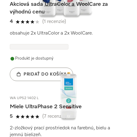
Akciová sada UltraColor a WoolCare za
výhodnú cenu
4
(1 recenzie)
4 / 5
obsahuje 2x UltraColor a 2x WoolCare.
Produkt je dostupný
PRIDAŤ DO KOŠÍKA
WA UPS2 1402 L
Miele UltraPhase 2 Sensitive
5
(7 recenzie)
5 / 5
2-zložkový prací prostriedok na farebnú, bielu a
jemnú bielizeň.