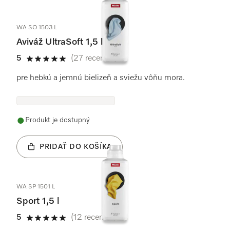
WA SO 1503 L
Aviváž UltraSoft 1,5 l
5
(27 recenzie)
5 / 5
pre hebkú a jemnú bielizeň a sviežu vôňu mora.
Produkt je dostupný
PRIDAŤ DO KOŠÍKA
WA SP 1501 L
Sport 1,5 l
5
(12 recenzie)
5 / 5