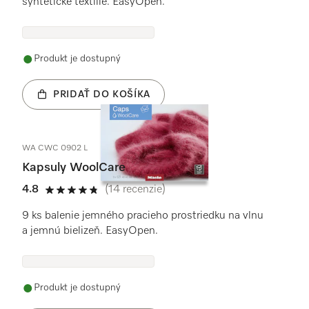
syntetické textílie. EasyOpen.
Produkt je dostupný
PRIDAŤ DO KOŠÍKA
WA CWC 0902 L
Kapsuly WoolCare
4.8
(14 recenzie)
4.8 / 5
9 ks balenie jemného pracieho prostriedku na vlnu
a jemnú bielizeň. EasyOpen.
Produkt je dostupný