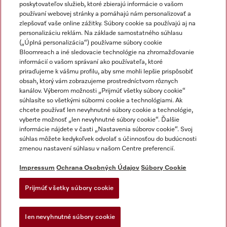
poskytovateľov služieb, ktoré zbierajú informácie o vašom
používaní webovej stránky a pomáhajú nám personalizovať a
zlepšovať vaše online zážitky. Súbory cookie sa používajú aj na
personalizáciu reklám. Na základe samostatného súhlasu
(„Úplná personalizácia“) používame súbory cookie
Miele na Instagrame
Miele na YouTube
Bloomreach a iné sledovacie technológie na zhromažďovanie
informácií o vašom správaní ako používateľa, ktoré
priraďujeme k vášmu profilu, aby sme mohli lepšie prispôsobiť
obsah, ktorý vám zobrazujeme prostredníctvom rôznych
kanálov. Výberom možnosti „Prijmúť všetky súbory cookie“
súhlasíte so všetkými súbormi cookie a technológiami. Ak
chcete používať len nevyhnutné súbory cookie a technológie,
Impressum
vyberte možnosť „len nevyhnutné súbory cookie“. Ďalšie
Obchodné podmienky
informácie nájdete v časti „Nastavenia súborov cookie“. Svoj
súhlas môžete kedykoľvek odvolať s účinnosťou do budúcnosti
Ochrana osobných údajov
zmenou nastavení súhlasu v našom Centre preferencií.
Podmienky používania
Dodacie podmienky
Impressum
Ochrana Osobných Údajov
Súbory Cookie
Vyhlásenie o prístupnosti
Prijmúť všetky súbory cookie
Akt o digitalnych sluzbach
Forma na odstúpenie od zlmuvy
Ien nevyhnutné súbory cookie
Nastavenia súborov cookie