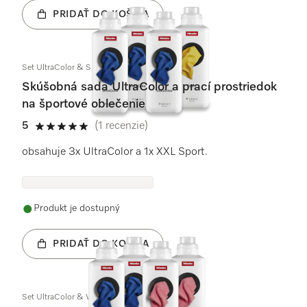
PRIDAŤ DO KOŠÍKA
Set UltraColor & Sport
Skúšobná sada UltraColor a prací prostriedok
na športové oblečenie
5
(1 recenzie)
5 / 5
obsahuje 3x UltraColor a 1x XXL Sport.
Produkt je dostupný
PRIDAŤ DO KOŠÍKA
Set UltraColor & WoolCare