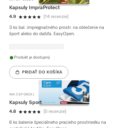
Kapsuly ImpraProtect
4.9
(14 recenzie)
4.9 / 5
3 ks bal. impregnačného prostr. na oblečenie na
šport alebo do dažďa. EasyOpen.
Produkt je dostupný
PRIDAŤ DO KOŠÍKA
WA CSP 0603 L
Kapsuly Sport
4.8
(5 recenzie)
4.8 / 5
6 ks balenie špeciálneho pracieho prostriedku na