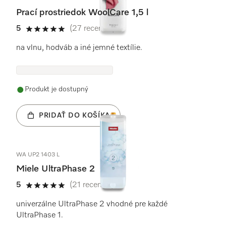
Prací prostriedok WoolCare 1,5 l
5
(27 recenzie)
5 / 5
na vlnu, hodváb a iné jemné textílie.
Produkt je dostupný
PRIDAŤ DO KOŠÍKA
WA UP2 1403 L
Miele UltraPhase 2
5
(21 recenzie)
5 / 5
univerzálne UltraPhase 2 vhodné pre každé
UltraPhase 1.