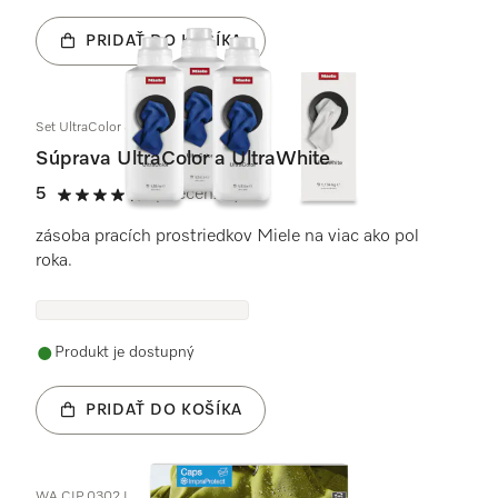
PRIDAŤ DO KOŠÍKA
Set UltraColor & UltraWhite
Súprava UltraColor a UltraWhite
5
(1 recenzie)
5 / 5
zásoba pracích prostriedkov Miele na viac ako pol
roka.
Produkt je dostupný
PRIDAŤ DO KOŠÍKA
WA CIP 0302 L