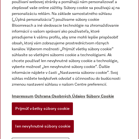
používaní webovej stránky a pomáhajú nám personalizovať a
zlepšovať vaše online zážitky. Súbory cookie sa používajú aj na
personalizáciu reklám. Na základe samostatného súhlasu
(„Úplná personalizácia“) používame súbory cookie
Miele na Instagrame
Miele na YouTube
Bloomreach a iné sledovacie technológie na zhromažďovanie
informácií o vašom správaní ako používateľa, ktoré
priraďujeme k vášmu profilu, aby sme mohli lepšie prispôsobiť
obsah, ktorý vám zobrazujeme prostredníctvom rôznych
kanálov. Výberom možnosti „Prijmúť všetky súbory cookie“
súhlasíte so všetkými súbormi cookie a technológiami. Ak
chcete používať len nevyhnutné súbory cookie a technológie,
Impressum
vyberte možnosť „len nevyhnutné súbory cookie“. Ďalšie
Obchodné podmienky
informácie nájdete v časti „Nastavenia súborov cookie“. Svoj
súhlas môžete kedykoľvek odvolať s účinnosťou do budúcnosti
Ochrana osobných údajov
zmenou nastavení súhlasu v našom Centre preferencií.
Podmienky používania
Dodacie podmienky
Impressum
Ochrana Osobných Údajov
Súbory Cookie
Vyhlásenie o prístupnosti
Prijmúť všetky súbory cookie
Akt o digitalnych sluzbach
Forma na odstúpenie od zlmuvy
Ien nevyhnutné súbory cookie
Nastavenia súborov cookie