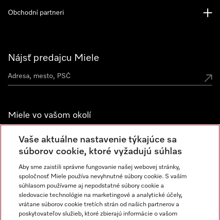
Obchodní partneri
Nájsť predajcu Miele
Miele vo vašom okolí
Spoznajte predajne Miele
Vaše aktuálne nastavenie týkajúce sa
súborov cookie, ktoré vyžadujú súhlas
Aby sme zaistili správne fungovanie našej webovej stránky,
Newsletter
spoločnosť Miele používa nevyhnutné súbory cookie. S vaším
súhlasom používame aj nepodstatné súbory cookie a
sledovacie technológie na marketingové a analytické účely,
vrátane súborov cookie tretích strán od našich partnerov a
poskytovateľov služieb, ktoré zbierajú informácie o vašom