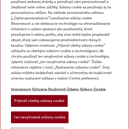
používaní webovej stránky a pomáhajú nám personalizovať a
zlepšovať vaše online zážitky. Súbory cookie sa používajú aj na
personalizáciu reklám. Na základe samostatného súhlasu
(„Úplná personalizácia“) používame súbory cookie
Miele na Instagrame
Miele na YouTube
Bloomreach a iné sledovacie technológie na zhromažďovanie
informácií o vašom správaní ako používateľa, ktoré
priraďujeme k vášmu profilu, aby sme mohli lepšie prispôsobiť
obsah, ktorý vám zobrazujeme prostredníctvom rôznych
kanálov. Výberom možnosti „Prijmúť všetky súbory cookie“
súhlasíte so všetkými súbormi cookie a technológiami. Ak
chcete používať len nevyhnutné súbory cookie a technológie,
Impressum
vyberte možnosť „len nevyhnutné súbory cookie“. Ďalšie
Obchodné podmienky
informácie nájdete v časti „Nastavenia súborov cookie“. Svoj
súhlas môžete kedykoľvek odvolať s účinnosťou do budúcnosti
Ochrana osobných údajov
zmenou nastavení súhlasu v našom Centre preferencií.
Podmienky používania
Dodacie podmienky
Impressum
Ochrana Osobných Údajov
Súbory Cookie
Vyhlásenie o prístupnosti
Prijmúť všetky súbory cookie
Akt o digitalnych sluzbach
Forma na odstúpenie od zlmuvy
Ien nevyhnutné súbory cookie
Nastavenia súborov cookie