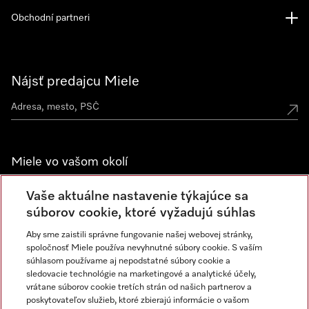
Obchodní partneri
Nájsť predajcu Miele
Miele vo vašom okolí
Spoznajte predajne Miele
Vaše aktuálne nastavenie týkajúce sa
súborov cookie, ktoré vyžadujú súhlas
Aby sme zaistili správne fungovanie našej webovej stránky,
Newsletter
spoločnosť Miele používa nevyhnutné súbory cookie. S vaším
súhlasom používame aj nepodstatné súbory cookie a
sledovacie technológie na marketingové a analytické účely,
vrátane súborov cookie tretích strán od našich partnerov a
poskytovateľov služieb, ktoré zbierajú informácie o vašom