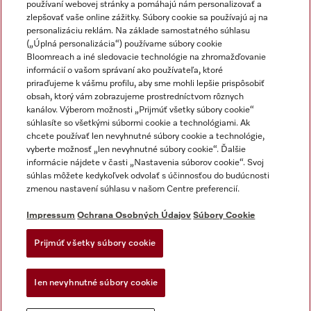
používaní webovej stránky a pomáhajú nám personalizovať a
zlepšovať vaše online zážitky. Súbory cookie sa používajú aj na
personalizáciu reklám. Na základe samostatného súhlasu
(„Úplná personalizácia“) používame súbory cookie
Miele na Instagrame
Miele na YouTube
Bloomreach a iné sledovacie technológie na zhromažďovanie
informácií o vašom správaní ako používateľa, ktoré
priraďujeme k vášmu profilu, aby sme mohli lepšie prispôsobiť
obsah, ktorý vám zobrazujeme prostredníctvom rôznych
kanálov. Výberom možnosti „Prijmúť všetky súbory cookie“
súhlasíte so všetkými súbormi cookie a technológiami. Ak
chcete používať len nevyhnutné súbory cookie a technológie,
Impressum
vyberte možnosť „len nevyhnutné súbory cookie“. Ďalšie
Obchodné podmienky
informácie nájdete v časti „Nastavenia súborov cookie“. Svoj
súhlas môžete kedykoľvek odvolať s účinnosťou do budúcnosti
Ochrana osobných údajov
zmenou nastavení súhlasu v našom Centre preferencií.
Podmienky používania
Dodacie podmienky
Impressum
Ochrana Osobných Údajov
Súbory Cookie
Vyhlásenie o prístupnosti
Prijmúť všetky súbory cookie
Akt o digitalnych sluzbach
Forma na odstúpenie od zlmuvy
Ien nevyhnutné súbory cookie
Nastavenia súborov cookie