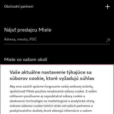
Obchodní partneri
Nájsť predajcu Miele
Miele vo vašom okolí
Spoznajte predajne Miele
Vaše aktuálne nastavenie týkajúce sa
súborov cookie, ktoré vyžadujú súhlas
Aby sme zaistili správne fungovanie našej webovej stránky,
Newsletter
spoločnosť Miele používa nevyhnutné súbory cookie. S vaším
súhlasom používame aj nepodstatné súbory cookie a
sledovacie technológie na marketingové a analytické účely,
vrátane súborov cookie tretích strán od našich partnerov a
poskytovateľov služieb, ktoré zbierajú informácie o vašom