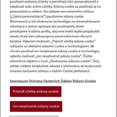
používaní webovej stránky a pomáhajú nám personalizovať a
zlepšovať vaše online zážitky. Súbory cookie sa používajú aj na
personalizáciu reklám. Na základe samostatného súhlasu
(„Úplná personalizácia“) používame súbory cookie
Miele na Instagrame
Miele na YouTube
Bloomreach a iné sledovacie technológie na zhromažďovanie
informácií o vašom správaní ako používateľa, ktoré
priraďujeme k vášmu profilu, aby sme mohli lepšie prispôsobiť
obsah, ktorý vám zobrazujeme prostredníctvom rôznych
kanálov. Výberom možnosti „Prijmúť všetky súbory cookie“
súhlasíte so všetkými súbormi cookie a technológiami. Ak
chcete používať len nevyhnutné súbory cookie a technológie,
Impressum
vyberte možnosť „len nevyhnutné súbory cookie“. Ďalšie
Obchodné podmienky
informácie nájdete v časti „Nastavenia súborov cookie“. Svoj
súhlas môžete kedykoľvek odvolať s účinnosťou do budúcnosti
Ochrana osobných údajov
zmenou nastavení súhlasu v našom Centre preferencií.
Podmienky používania
Dodacie podmienky
Impressum
Ochrana Osobných Údajov
Súbory Cookie
Vyhlásenie o prístupnosti
Prijmúť všetky súbory cookie
Akt o digitalnych sluzbach
Forma na odstúpenie od zlmuvy
Ien nevyhnutné súbory cookie
Nastavenia súborov cookie