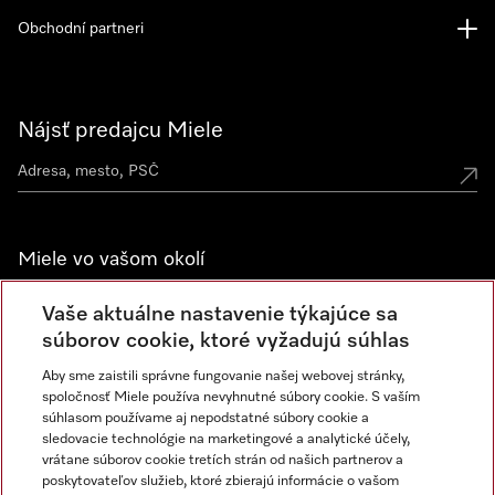
Obchodní partneri
Nájsť predajcu Miele
Miele vo vašom okolí
Spoznajte predajne Miele
Vaše aktuálne nastavenie týkajúce sa
súborov cookie, ktoré vyžadujú súhlas
Aby sme zaistili správne fungovanie našej webovej stránky,
Newsletter
spoločnosť Miele používa nevyhnutné súbory cookie. S vaším
súhlasom používame aj nepodstatné súbory cookie a
sledovacie technológie na marketingové a analytické účely,
vrátane súborov cookie tretích strán od našich partnerov a
poskytovateľov služieb, ktoré zbierajú informácie o vašom