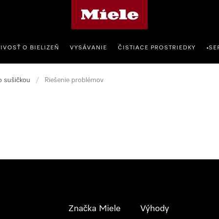
Domovská stránka spoločnosti Miele
IVOSŤ O BIELIZEŇ
VYSÁVANIE
ČISTIACE PROSTRIEDKY
SE
•
o sušičkou
/
Riešenie problémov
Značka Miele
Výhody