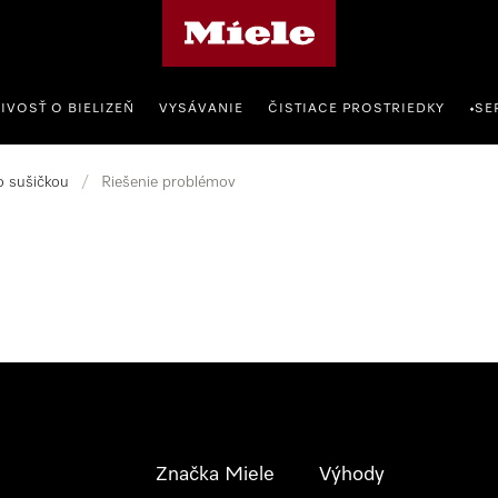
Domovská stránka spoločnosti Miele
IVOSŤ O BIELIZEŇ
VYSÁVANIE
ČISTIACE PROSTRIEDKY
SE
•
o sušičkou
/
Riešenie problémov
Značka Miele
Výhody