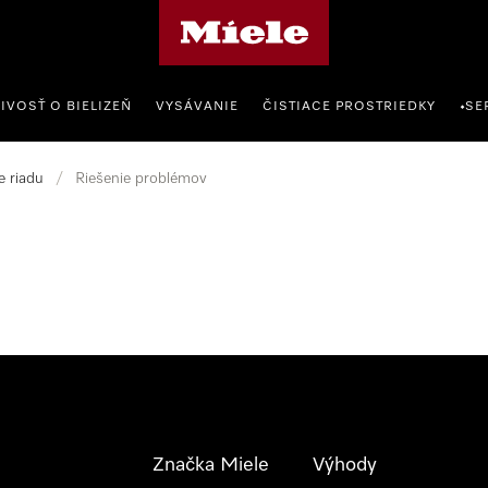
Domovská stránka spoločnosti Miele
IVOSŤ O BIELIZEŇ
VYSÁVANIE
ČISTIACE PROSTRIEDKY
SE
•
 riadu
/
Riešenie problémov
Značka Miele
Výhody