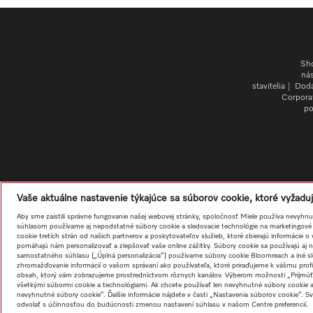
Sh
ná
stavitelia
Dodá
Corpora
po
Vaše aktuálne nastavenie týkajúce sa súborov cookie, ktoré vyžadu
Aby sme zaistili správne fungovanie našej webovej stránky, spoločnosť Miele používa nevyhn
súhlasom používame aj nepodstatné súbory cookie a sledovacie technológie na marketingové a
cookie tretích strán od našich partnerov a poskytovateľov služieb, ktoré zbierajú informácie 
pomáhajú nám personalizovať a zlepšovať vaše online zážitky. Súbory cookie sa používajú aj n
samostatného súhlasu („Úplná personalizácia“) používame súbory cookie Bloomreach a iné sl
zhromažďovanie informácií o vašom správaní ako používateľa, ktoré priraďujeme k vášmu profi
obsah, ktorý vám zobrazujeme prostredníctvom rôznych kanálov. Výberom možnosti „Prijmúť 
všetkými súbormi cookie a technológiami. Ak chcete používať len nevyhnutné súbory cookie a
nevyhnutné súbory cookie“. Ďalšie informácie nájdete v časti „Nastavenia súborov cookie“. S
odvolať s účinnosťou do budúcnosti zmenou nastavení súhlasu v našom Centre preferencií.