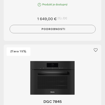
Produkt je dostupný
[1]
/
[2]
1 649,00 €
PODROBNOSTI
Zľava 15%
DGC 7845