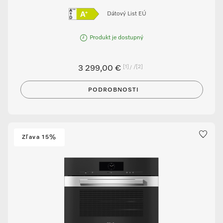
Dátový List EÚ
Produkt je dostupný
[1]
/
[2]
3 299,00 €
PODROBNOSTI
Zľava 15%