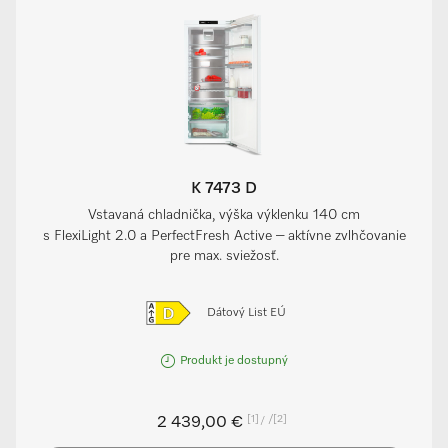
K 7473 D
Vstavaná chladnička, výška výklenku 140 cm
s FlexiLight 2.0 a PerfectFresh Active – aktívne zvlhčovanie
pre max. sviežosť.
Dátový List EÚ
Produkt je dostupný
[1]
/
[2]
2 439,00 €