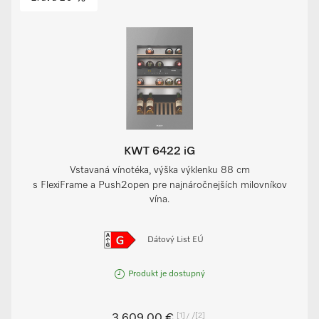
KWT 6422 iG
Vstavaná vínotéka, výška výklenku 88 cm
s FlexiFrame a Push2open pre najnáročnejších milovníkov
vína.
Dátový List EÚ
Produkt je dostupný
[1]
/
[2]
3 609,00 €