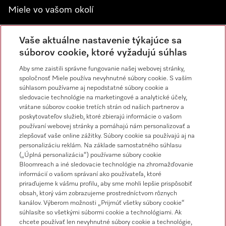
Miele vo vašom okolí
Spoznajte predajne Miele
Vaše aktuálne nastavenie týkajúce sa
súborov cookie, ktoré vyžadujú súhlas
Newsletter
Aby sme zaistili správne fungovanie našej webovej stránky,
spoločnosť Miele používa nevyhnutné súbory cookie. S vaším
súhlasom používame aj nepodstatné súbory cookie a
sledovacie technológie na marketingové a analytické účely,
vrátane súborov cookie tretích strán od našich partnerov a
poskytovateľov služieb, ktoré zbierajú informácie o vašom
používaní webovej stránky a pomáhajú nám personalizovať a
zlepšovať vaše online zážitky. Súbory cookie sa používajú aj na
personalizáciu reklám. Na základe samostatného súhlasu
Miele na Instagrame
Miele na YouTube
(„Úplná personalizácia“) používame súbory cookie
Bloomreach a iné sledovacie technológie na zhromažďovanie
informácií o vašom správaní ako používateľa, ktoré
priraďujeme k vášmu profilu, aby sme mohli lepšie prispôsobiť
obsah, ktorý vám zobrazujeme prostredníctvom rôznych
kanálov. Výberom možnosti „Prijmúť všetky súbory cookie“
súhlasíte so všetkými súbormi cookie a technológiami. Ak
chcete používať len nevyhnutné súbory cookie a technológie,
Impressum