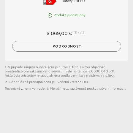
Dátový List EÚ
Produkt je dostupný
[1]
/
[2]
3 069,00 €
PODROBNOSTI
1
V prípade záujmu o inštaláciu je nutné si túto službu objednať
prostredíctvom zákazníckeho servisu miele na tel. čísle 0800 643 531.
Inštalácia prístrojov je spoplatnená podľa cenníka servistných služieb.
2
Odporúčaná predajná cena je uvedená vrátane DPH
Technické zmeny vyhradené. Neručíme za správnosť poskytnutých informácií.