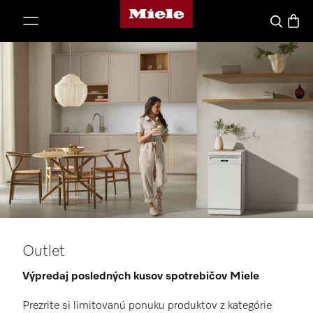
Domovská stránka spoločnosti Miele
jsť k obsahu
Nákup
Hľadať
Outlet
Výpredaj posledných kusov spotrebičov Miele
Prezrite si limitovanú ponuku produktov z kategórie