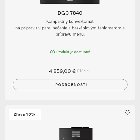
DGC 7840
Kompaktný konvektomat
na prípravu v pare, pečenie s bezkáblovým teplomerom a
prípravu menu.
Produkt je dostupný
[1]
/
[2]
4 859,00 €
PODROBNOSTI
Zľava 10%