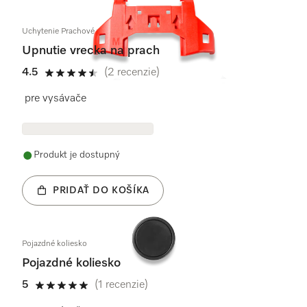
Uchytenie Prachové vrecko
Upnutie vrecka na prach
4.5
(2 recenzie)
4.5 / 5
pre vysávače
Produkt je dostupný
PRIDAŤ DO KOŠÍKA
Pojazdné koliesko
Pojazdné koliesko
5
(1 recenzie)
5 / 5