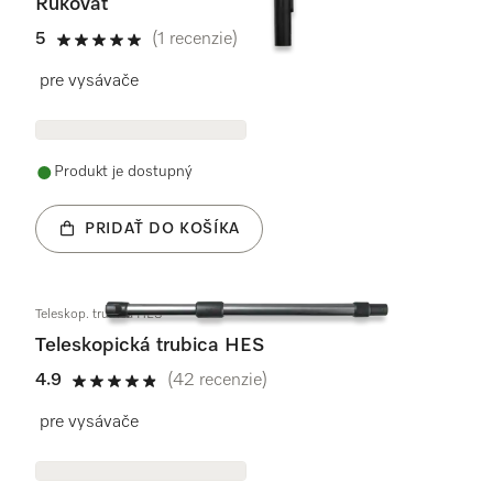
Rukoväť
5
(1 recenzie)
5 / 5
pre vysávače
Produkt je dostupný
PRIDAŤ DO KOŠÍKA
Teleskop. trubica HES
Teleskopická trubica HES
4.9
(42 recenzie)
4.9 / 5
pre vysávače