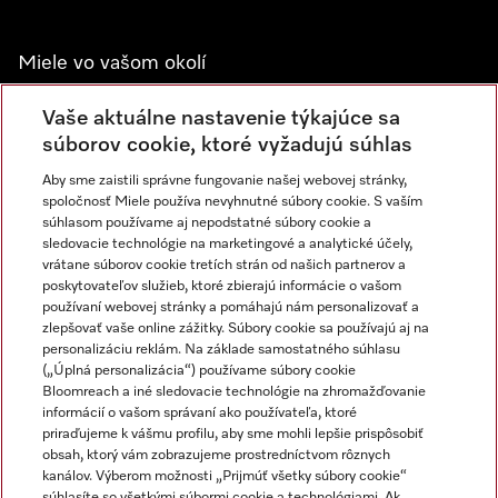
Miele vo vašom okolí
Spoznajte predajne Miele
Vaše aktuálne nastavenie týkajúce sa
súborov cookie, ktoré vyžadujú súhlas
Aby sme zaistili správne fungovanie našej webovej stránky,
Newsletter
spoločnosť Miele používa nevyhnutné súbory cookie. S vaším
súhlasom používame aj nepodstatné súbory cookie a
sledovacie technológie na marketingové a analytické účely,
vrátane súborov cookie tretích strán od našich partnerov a
poskytovateľov služieb, ktoré zbierajú informácie o vašom
používaní webovej stránky a pomáhajú nám personalizovať a
zlepšovať vaše online zážitky. Súbory cookie sa používajú aj na
personalizáciu reklám. Na základe samostatného súhlasu
(„Úplná personalizácia“) používame súbory cookie
Miele na Instagrame
Miele na YouTube
Bloomreach a iné sledovacie technológie na zhromažďovanie
informácií o vašom správaní ako používateľa, ktoré
priraďujeme k vášmu profilu, aby sme mohli lepšie prispôsobiť
obsah, ktorý vám zobrazujeme prostredníctvom rôznych
kanálov. Výberom možnosti „Prijmúť všetky súbory cookie“
súhlasíte so všetkými súbormi cookie a technológiami. Ak