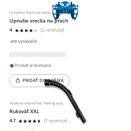
Uchytenie Prachové vrecko
Upnutie vrecka na prach
4
(2 recenzie)
4 / 5
pre vysávače
Produkt je dostupný
PRIDAŤ DO KOŠÍKA
Trubková rukoväť XXL Parking assy
Rukoväť XXL
4.7
(7 recenzie)
4.7 / 5