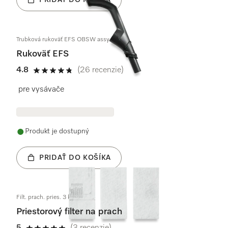
Trubková rukoväť EFS OBSW assy
Rukoväť EFS
4.8
(26 recenzie)
4.8 / 5
pre vysávače
Produkt je dostupný
PRIDAŤ DO KOŠÍKA
Filt. prach. pries. 3 kusy
Priestorový filter na prach