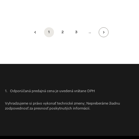
1
2
3
..
1.
Odporúčaná predajná cena je uvedená vrátane DPH
Vyhradzujeme si právo vykonať technické zmeny; Nepreberáme žiadnu
zodpovednosť za presnosť poskytnutých informácií.