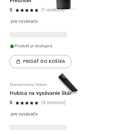
Predfilter
5
(1 recenzie)
5 / 5
pre vysávače
Produkt je dostupný
PRIDAŤ DO KOŠÍKA
Škárová hubica 149mm
Hubica na vysávanie škár
5
(4 recenzie)
5 / 5
pre vysávače