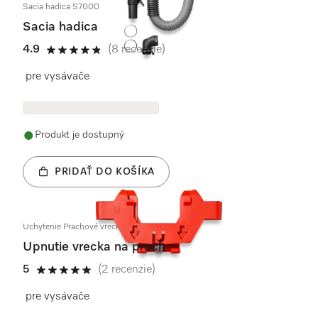
Sacia hadica S7000
Sacia hadica
4.9
(8 recenzie)
4.9 / 5
pre vysávače
Produkt je dostupný
PRIDAŤ DO KOŠÍKA
Uchytenie Prachové vrecko kpl.
Upnutie vrecka na prach
5
(2 recenzie)
5 / 5
pre vysávače