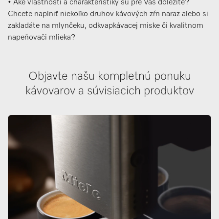
• Aké vlastnosti a charakteristiky sú pre Vás dôležité?
Chcete naplniť niekoľko druhov kávových zŕn naraz alebo si
zakladáte na mlynčeku, odkvapkávacej miske či kvalitnom
napeňovači mlieka?
Objavte našu kompletnú ponuku
kávovarov a súvisiacich produktov