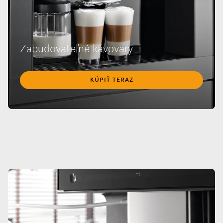
Zabudovateľné kávovary
KÚPIŤ TERAZ