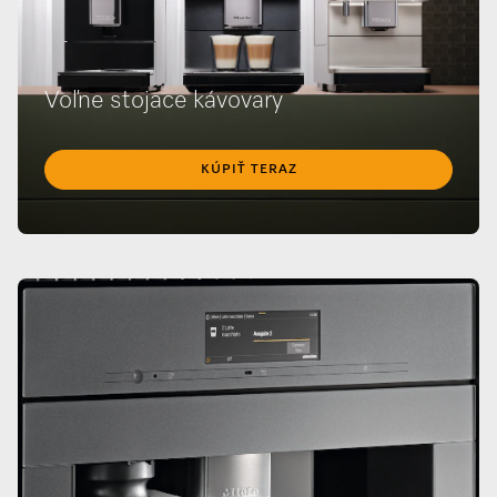
Voľne stojace kávovary
KÚPIŤ TERAZ