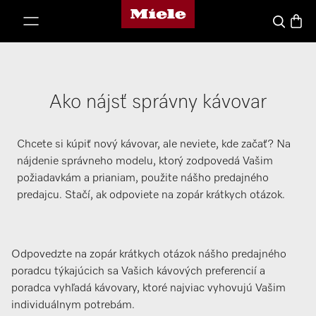
Domovská stránka spoločnosti Miele
jsť k obsahu
Nákup
Hľadať
Ako nájsť správny kávovar
Chcete si kúpiť nový kávovar, ale neviete, kde začať? Na
nájdenie správneho modelu, ktorý zodpovedá Vašim
požiadavkám a prianiam, použite nášho predajného
predajcu. Stačí, ak odpoviete na zopár krátkych otázok.
Odpovedzte na zopár krátkych otázok nášho predajného
poradcu týkajúcich sa Vašich kávových preferencií a
poradca vyhľadá kávovary, ktoré najviac vyhovujú Vašim
individuálnym potrebám.