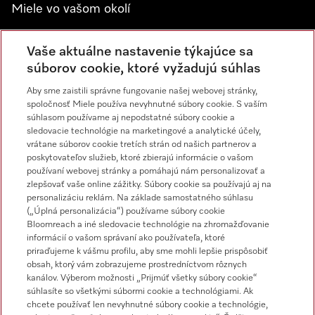
Miele vo vašom okolí
Spoznajte predajne Miele
Vaše aktuálne nastavenie týkajúce sa
súborov cookie, ktoré vyžadujú súhlas
Newsletter
Aby sme zaistili správne fungovanie našej webovej stránky,
spoločnosť Miele používa nevyhnutné súbory cookie. S vaším
súhlasom používame aj nepodstatné súbory cookie a
sledovacie technológie na marketingové a analytické účely,
vrátane súborov cookie tretích strán od našich partnerov a
poskytovateľov služieb, ktoré zbierajú informácie o vašom
používaní webovej stránky a pomáhajú nám personalizovať a
zlepšovať vaše online zážitky. Súbory cookie sa používajú aj na
personalizáciu reklám. Na základe samostatného súhlasu
Miele na Instagrame
Miele na YouTube
(„Úplná personalizácia“) používame súbory cookie
Bloomreach a iné sledovacie technológie na zhromažďovanie
informácií o vašom správaní ako používateľa, ktoré
priraďujeme k vášmu profilu, aby sme mohli lepšie prispôsobiť
obsah, ktorý vám zobrazujeme prostredníctvom rôznych
kanálov. Výberom možnosti „Prijmúť všetky súbory cookie“
súhlasíte so všetkými súbormi cookie a technológiami. Ak
chcete používať len nevyhnutné súbory cookie a technológie,
Impressum