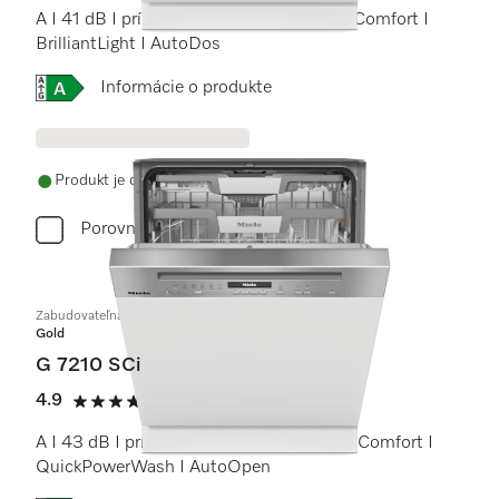
A I 41 dB I príborová zásuvka I koše MaxiComfort I
BrilliantLight I AutoDos
Online Label Flag, Energetický štítok
Informácie o produkte
Produkt je dostupný
Porovnať
Zabudovateľná umývačka riadu
Gold
G 7210 SCi
4.9
(14 recenzie)
4.9 / 5
A I 43 dB I príborová zásuvka I koše ExtraComfort I
QuickPowerWash I AutoOpen