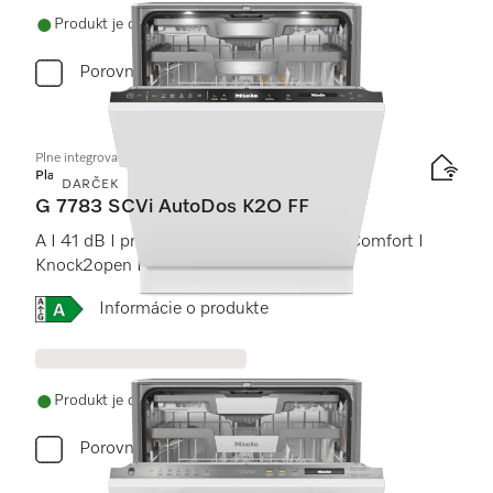
Produkt je dostupný
Porovnať
Plne integrovaná umývačka riadu
Platinum
DARČEK
G 7783 SCVi AutoDos K2O FF
A I 41 dB I príborová zásuvka I koše MaxiComfort I
Knock2open I FrontFit
Online Label Flag, Energetický štítok
Informácie o produkte
Produkt je dostupný
Porovnať