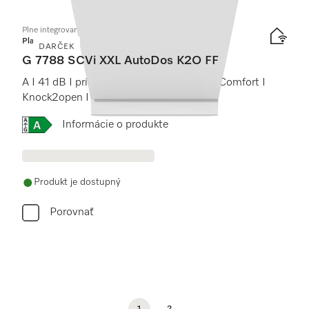
Plne integrovaná umývačka riadu XXL
Platinum
DARČEK
G 7788 SCVi XXL AutoDos K2O FF
A I 41 dB I príborová zásuvka I koše MaxiComfort I
Knock2open I FrontFit
Online Label Flag, Energetický štítok
Informácie o produkte
Produkt je dostupný
Porovnať