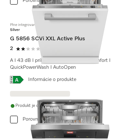
Porovnať
Plne integrovaná umývačka riadu XXL
Silver
G 5856 SCVi XXL Active Plus
2
(2 recenzie)
2 / 5
A I 43 dB I príborová zásuvka I koše Comfort I
QuickPowerWash I AutoOpen
Online Label Flag, Energetický štítok
Informácie o produkte
Produkt je dostupný
Porovnať