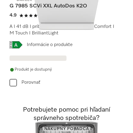
DARČEK
G 7985 SCVi XXL AutoDos K2O
4.9
(9 recenzie)
4.9 / 5
A I 41 dB I príborová zásuvka I koše MaxiComfort I
M Touch I BrilliantLight
Online Label Flag, Energetický štítok
Informácie o produkte
Produkt je dostupný
Porovnať
Potrebujete pomoc pri hľadaní
správneho spotrebiča?
NÁKUPNÝ PORADCA