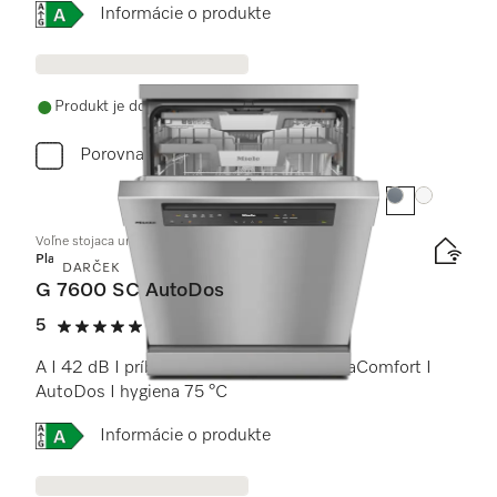
Online Label Flag, Energetický štítok
Informácie o produkte
Produkt je dostupný
Porovnať
Farba:
Farba:
Voľne stojaca umývačka riadu
Platinum
DARČEK
G 7600 SC AutoDos
5
(22 recenzie)
5 / 5
A I 42 dB I príborová zásuvka I koše ExtraComfort I
AutoDos I hygiena 75 °C
Online Label Flag, Energetický štítok
Informácie o produkte