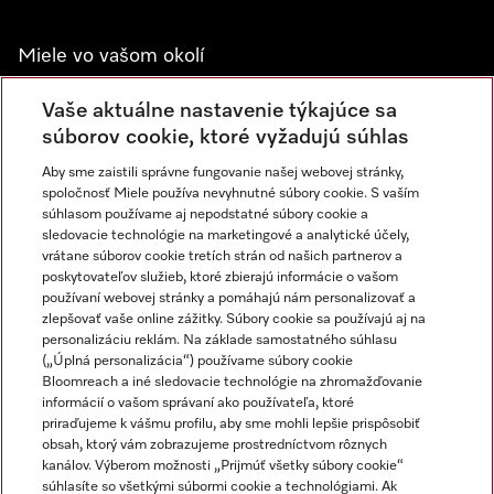
Miele vo vašom okolí
Spoznajte predajne Miele
Vaše aktuálne nastavenie týkajúce sa
súborov cookie, ktoré vyžadujú súhlas
Aby sme zaistili správne fungovanie našej webovej stránky,
Newsletter
spoločnosť Miele používa nevyhnutné súbory cookie. S vaším
súhlasom používame aj nepodstatné súbory cookie a
sledovacie technológie na marketingové a analytické účely,
vrátane súborov cookie tretích strán od našich partnerov a
poskytovateľov služieb, ktoré zbierajú informácie o vašom
používaní webovej stránky a pomáhajú nám personalizovať a
zlepšovať vaše online zážitky. Súbory cookie sa používajú aj na
personalizáciu reklám. Na základe samostatného súhlasu
(„Úplná personalizácia“) používame súbory cookie
Miele na Instagrame
Miele na YouTube
Bloomreach a iné sledovacie technológie na zhromažďovanie
informácií o vašom správaní ako používateľa, ktoré
priraďujeme k vášmu profilu, aby sme mohli lepšie prispôsobiť
obsah, ktorý vám zobrazujeme prostredníctvom rôznych
kanálov. Výberom možnosti „Prijmúť všetky súbory cookie“
súhlasíte so všetkými súbormi cookie a technológiami. Ak