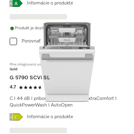
Online Label Flag, Energetický štítok
Informácie o produkte
Produkt je dostupný
Porovnať
Plne integrovaná umývačka riadu 45 cm
Gold
G 5790 SCVi SL
4.7
(13 recenzie)
4.7 / 5
C I 44 dB I príborová zásuvka I koše ExtraComfort I
QuickPowerWash I AutoOpen
Online Label Flag, Energetický štítok
Informácie o produkte