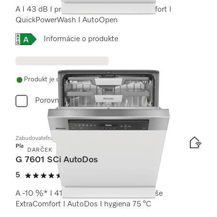
A I 43 dB I príborová zásuvka I koše Comfort I
QuickPowerWash I AutoOpen
Online Label Flag, Energetický štítok
Informácie o produkte
Produkt je dostupný
Porovnať
Zabudovateľná umývačka riadu
Platinum
DARČEK
G 7601 SCi AutoDos
5
(2 recenzie)
5 / 5
A -10 %* I 41 dB I príborová zásuvka I koše
ExtraComfort I AutoDos I hygiena 75 °C