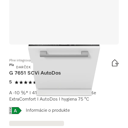
Plne integrovaná umývačka riadu
Platinum
DARČEK
G 7651 SCVi AutoDos
5
(9 recenzie)
5 / 5
A -10 %* I 41 dB I príborová zásuvka I koše
ExtraComfort I AutoDos I hygiena 75 °C
Online Label Flag, Energetický štítok
Informácie o produkte