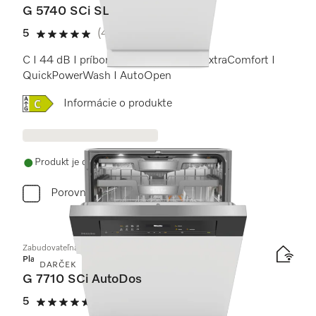
G 5740 SCi SL
5
(4 recenzie)
5 / 5
C I 44 dB I príborová zásuvka I koše ExtraComfort I
QuickPowerWash I AutoOpen
Online Label Flag, Energetický štítok
Informácie o produkte
Produkt je dostupný
Porovnať
Zabudovateľná umývačka riadu
Platinum
DARČEK
G 7710 SCi AutoDos
5
(3 recenzie)
5 / 5