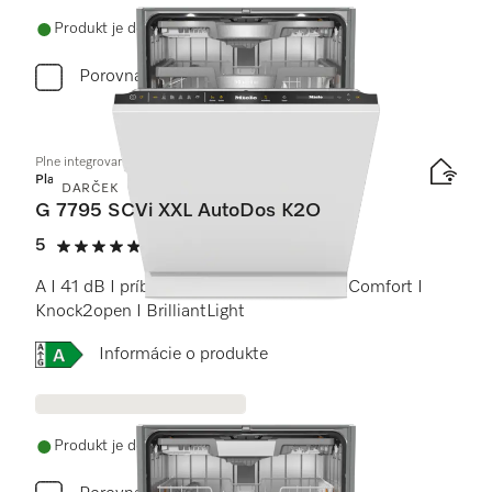
Produkt je dostupný
Porovnať
Plne integrovaná umývačka riadu XXL
Platinum
DARČEK
G 7795 SCVi XXL AutoDos K2O
5
(2 recenzie)
5 / 5
A I 41 dB I príborová zásuvka I koše MaxiComfort I
Knock2open I BrilliantLight
Online Label Flag, Energetický štítok
Informácie o produkte
Produkt je dostupný