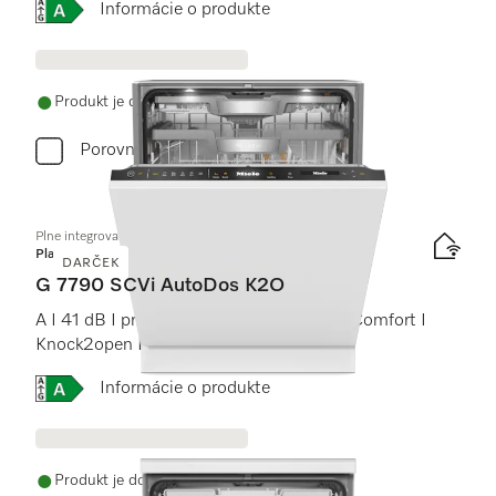
Online Label Flag, Energetický štítok
Informácie o produkte
Produkt je dostupný
Porovnať
Plne integrovaná umývačka riadu
Platinum
DARČEK
G 7790 SCVi AutoDos K2O
A I 41 dB I príborová zásuvka I koše MaxiComfort I
Knock2open I BrilliantLight
Online Label Flag, Energetický štítok
Informácie o produkte
Produkt je dostupný