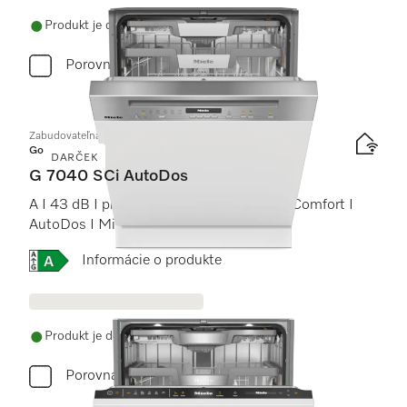
Produkt je dostupný
Porovnať
Zabudovateľná umývačka riadu
Gold
DARČEK
G 7040 SCi AutoDos
A I 43 dB I príborová zásuvka I koše ExtraComfort I
AutoDos I Miele@home
Online Label Flag, Energetický štítok
Informácie o produkte
Produkt je dostupný
Porovnať