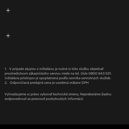
1.
V prípade záujmu o inštaláciu je nutné si túto službu objednať
prostredíctvom zákazníckeho servisu miele na tel. čísle 0800 643 531.
Inštalácia prístrojov je spoplatnená podľa cenníka servistných služieb.
2.
Odporúčaná predajná cena je uvedená vrátane DPH
Vyhradzujeme si právo vykonať technické zmeny; Nepreberáme žiadnu
zodpovednosť za presnosť poskytnutých informácií.