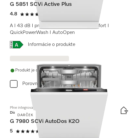
G 5851 SCVi Active Plus
4.8
(13 recenzie)
4.8 / 5
A I 43 dB I príborová zásuvka I koše Comfort I
QuickPowerWash I AutoOpen
Online Label Flag, Energetický štítok
Informácie o produkte
Produkt je dostupný
Porovnať
Plne integrovaná umývačka riadu
Diamond
DARČEK
G 7980 SCVi AutoDos K2O
5
(2 recenzie)
5 / 5