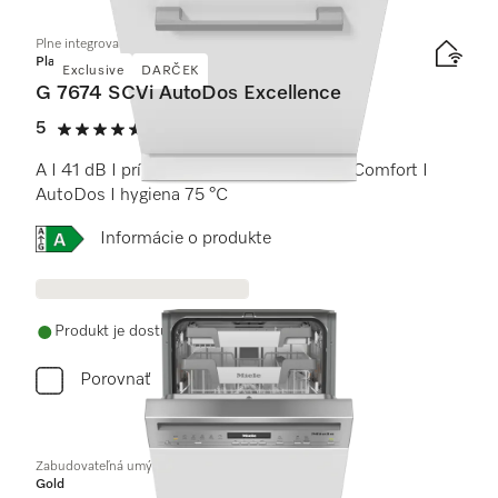
Plne integrovaná umývačka riadu
Platinum
Exclusive
DARČEK
G 7674 SCVi AutoDos Excellence
5
(7 recenzie)
5 / 5
A I 41 dB I príborová zásuvka I koše MaxiComfort I
AutoDos I hygiena 75 °C
Online Label Flag, Energetický štítok
Informácie o produkte
Produkt je dostupný
Porovnať
Zabudovateľná umývačka riadu 45 cm
Gold