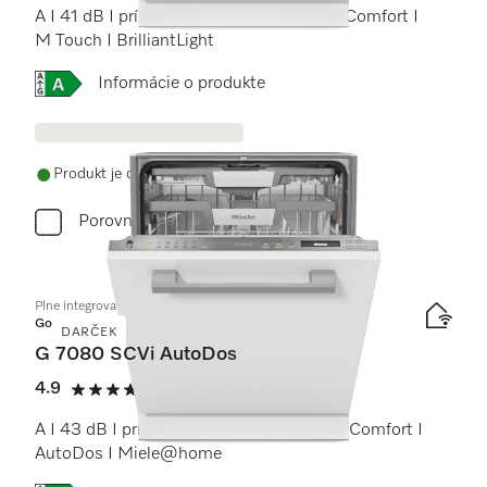
A I 41 dB I príborová zásuvka I koše MaxiComfort I
M Touch I BrilliantLight
Online Label Flag, Energetický štítok
Informácie o produkte
Produkt je dostupný
Porovnať
Plne integrovaná umývačka riadu
Gold
DARČEK
G 7080 SCVi AutoDos
4.9
(13 recenzie)
4.9 / 5
A I 43 dB I príborová zásuvka I koše ExtraComfort I
AutoDos I Miele@home