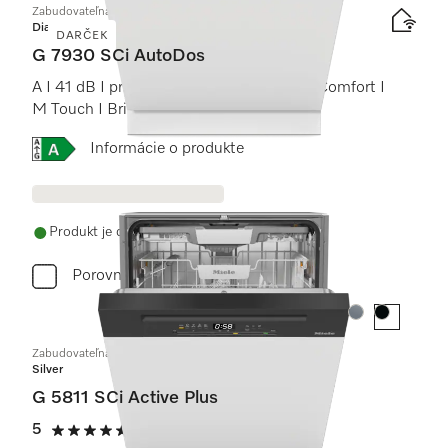
Zabudovateľná umývačka riadu
Diamond
DARČEK
G 7930 SCi AutoDos
A I 41 dB I príborová zásuvka I koše MaxiComfort I
M Touch I BrilliantLight
Online Label Flag, Energetický štítok
Informácie o produkte
Produkt je dostupný
Porovnať
Farba:
Farba:
Zabudovateľná umývačka riadu
Silver
G 5811 SCi Active Plus
5
(2 recenzie)
5 / 5