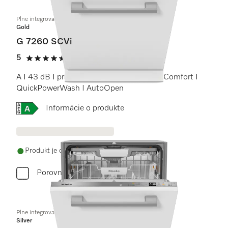
Plne integrovaná umývačka riadu
Gold
G 7260 SCVi
5
(6 recenzie)
5 / 5
A I 43 dB I príborová zásuvka I koše ExtraComfort I
QuickPowerWash I AutoOpen
Online Label Flag, Energetický štítok
Informácie o produkte
Produkt je dostupný
Porovnať
Plne integrovaná umývačka riadu
Silver