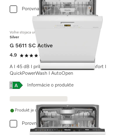
Porovnať
Voľne stojaca umývačka riadu
Silver
G 5611 SC Active
4.9
(20 recenzie)
4.9 / 5
A I 45 dB I príborová zásuvka I koše Comfort I
QuickPowerWash I AutoOpen
Online Label Flag, Energetický štítok
Informácie o produkte
Produkt je dostupný
Porovnať