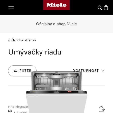
Domovská stránka spoločnosti Miele
jsť k obsahu
Hľadať
Nákup
Oficiálny e-shop Miele
Úvodná stránka
Umývačky riadu
FILTER
DOSTUPNOSŤ
38
Produkty
Plne integrovaná umývačka riadu XXL
Diamond