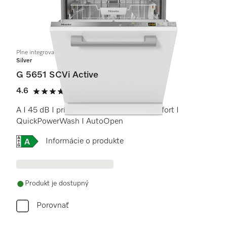
Plne integrovaná umývačka riadu
Silver
G 5651 SCVi Active
4.6
(17 recenzie)
4.6 / 5
A I 45 dB I príborová zásuvka I koše Comfort I
QuickPowerWash I AutoOpen
Online Label Flag, Energetický štítok
Informácie o produkte
Produkt je dostupný
Porovnať