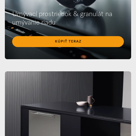
Umývací prostriedok & granulát na
umývanie riadu
KÚPIŤ TERAZ