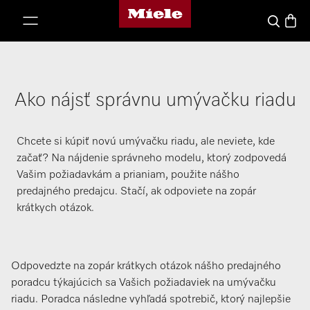
Domovská stránka spoločnosti Miele
jsť k obsahu
Nákup
Hľadať
Ako nájsť správnu umývačku riadu
Chcete si kúpiť novú umývačku riadu, ale neviete, kde
začať? Na nájdenie správneho modelu, ktorý zodpovedá
Vašim požiadavkám a prianiam, použite nášho
predajného predajcu. Stačí, ak odpoviete na zopár
krátkych otázok.
Odpovedzte na zopár krátkych otázok nášho predajného
poradcu týkajúcich sa Vašich požiadaviek na umývačku
riadu. Poradca následne vyhľadá spotrebič, ktorý najlepšie