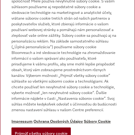
spoločnosť Miele používa nevyhnutné súbory cookie. S vaším
súhlasom používame aj nepodstatné súbory cookie a
sledovacie technológie na marketingové a analytické účely,
vrátane súborov cookie tretích strán od našich partnerov a
poskytovateľov služieb, ktoré zbierajú informácie o vašom
používaní webovej stránky a pomáhajú nám personalizovať a
zlepšovať vaše online zážitky. Súbory cookie sa používajú aj na
personalizáciu reklám. Na základe samostatného súhlasu
Miele na Instagrame
Miele na YouTube
(„Úplná personalizácia“) používame súbory cookie
Bloomreach a iné sledovacie technológie na zhromažďovanie
informácií o vašom správaní ako používateľa, ktoré
priraďujeme k vášmu profilu, aby sme mohli lepšie prispôsobiť
obsah, ktorý vám zobrazujeme prostredníctvom rôznych
kanálov. Výberom možnosti „Prijmúť všetky súbory cookie“
súhlasíte so všetkými súbormi cookie a technológiami. Ak
chcete používať len nevyhnutné súbory cookie a technológie,
Impressum
vyberte možnosť „len nevyhnutné súbory cookie“. Ďalšie
Obchodné podmienky
informácie nájdete v časti „Nastavenia súborov cookie“. Svoj
súhlas môžete kedykoľvek odvolať s účinnosťou do budúcnosti
Ochrana osobných údajov
zmenou nastavení súhlasu v našom Centre preferencií.
Podmienky používania
Dodacie podmienky
Impressum
Ochrana Osobných Údajov
Súbory Cookie
Vyhlásenie o prístupnosti
Prijmúť všetky súbory cookie