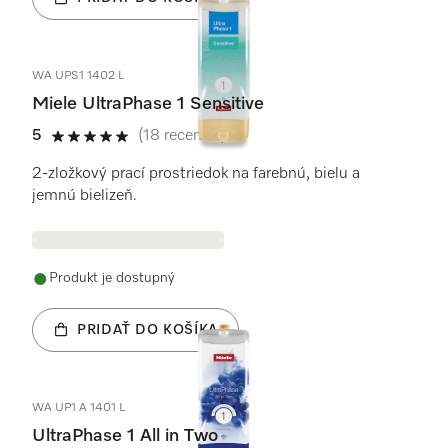
WA UPS1 1402 L
Miele UltraPhase 1 Sensitive
5
(18 recenzie)
5 / 5
2-zložkový prací prostriedok na farebnú, bielu a
jemnú bielizeň.
Produkt je dostupný
PRIDAŤ DO KOŠÍKA
WA UP1 A 1401 L
UltraPhase 1 All in Two