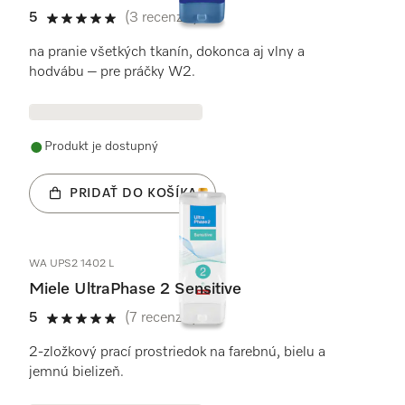
5
(3 recenzie)
5 / 5
na pranie všetkých tkanín, dokonca aj vlny a
hodvábu – pre práčky W2.
Produkt je dostupný
PRIDAŤ DO KOŠÍKA
WA UPS2 1402 L
Miele UltraPhase 2 Sensitive
5
(7 recenzie)
5 / 5
2-zložkový prací prostriedok na farebnú, bielu a
jemnú bielizeň.