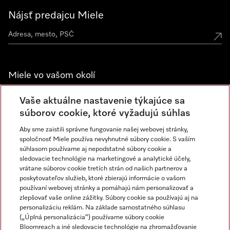
Nájsť predajcu Miele
Miele vo vašom okolí
Spoznajte predajne Miele
Vaše aktuálne nastavenie týkajúce sa
súborov cookie, ktoré vyžadujú súhlas
Aby sme zaistili správne fungovanie našej webovej stránky,
Newsletter
spoločnosť Miele používa nevyhnutné súbory cookie. S vaším
súhlasom používame aj nepodstatné súbory cookie a
sledovacie technológie na marketingové a analytické účely,
vrátane súborov cookie tretích strán od našich partnerov a
poskytovateľov služieb, ktoré zbierajú informácie o vašom
používaní webovej stránky a pomáhajú nám personalizovať a
zlepšovať vaše online zážitky. Súbory cookie sa používajú aj na
personalizáciu reklám. Na základe samostatného súhlasu
(„Úplná personalizácia“) používame súbory cookie
Miele na Instagrame
Miele na YouTube
Bloomreach a iné sledovacie technológie na zhromažďovanie