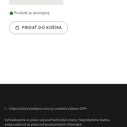
Produkt je dostupný
PRIDAŤ DO KOŠÍKA
1.
Odporúčaná predajná cena je uvedená vrátane DPH
Vyhradzujeme si právo vykonať technické zmeny; Nepreberáme žiadnu
zodpovednosť za presnosť poskytnutých informácií.