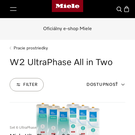
Domovská stránka spoločnosti Miele
jsť k obsahu
Hľadať
Nákup
Oficiálny e-shop Miele
Pracie prostriedky
W2 UltraPhase All in Two
FILTER
DOSTUPNOSŤ
6
Produkty
Set 6 UltraPhase Sensitive