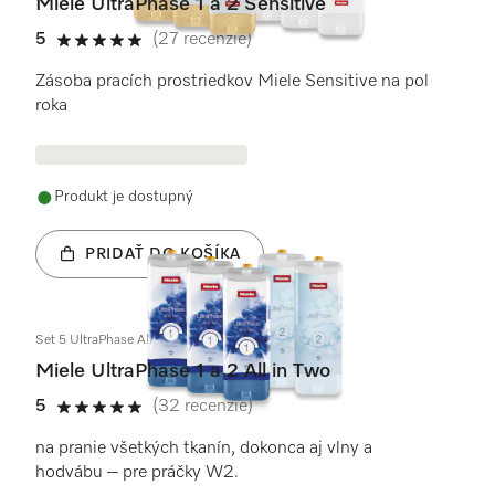
Miele UltraPhase 1 a 2 Sensitive
5
(27 recenzie)
5 / 5
Zásoba pracích prostriedkov Miele Sensitive na pol
roka
Produkt je dostupný
PRIDAŤ DO KOŠÍKA
Set 5 UltraPhase All in Two
Miele UltraPhase 1 a 2 All in Two
5
(32 recenzie)
5 / 5
na pranie všetkých tkanín, dokonca aj vlny a
hodvábu – pre práčky W2.