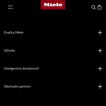
Domovská stránka spoločnosti Miele
jsť k obsahu
Hľadať
Nákup
Značka Miele
Výhody
Inteligentná domácnosť
Obchodní partneri