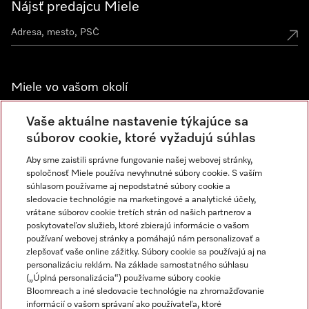
Nájsť predajcu Miele
Miele vo vašom okolí
Spoznajte predajne Miele
Vaše aktuálne nastavenie týkajúce sa
súborov cookie, ktoré vyžadujú súhlas
Aby sme zaistili správne fungovanie našej webovej stránky,
Newsletter
spoločnosť Miele používa nevyhnutné súbory cookie. S vaším
súhlasom používame aj nepodstatné súbory cookie a
sledovacie technológie na marketingové a analytické účely,
vrátane súborov cookie tretích strán od našich partnerov a
poskytovateľov služieb, ktoré zbierajú informácie o vašom
používaní webovej stránky a pomáhajú nám personalizovať a
zlepšovať vaše online zážitky. Súbory cookie sa používajú aj na
personalizáciu reklám. Na základe samostatného súhlasu
(„Úplná personalizácia“) používame súbory cookie
Miele na Instagrame
Miele na YouTube
Bloomreach a iné sledovacie technológie na zhromažďovanie
informácií o vašom správaní ako používateľa, ktoré