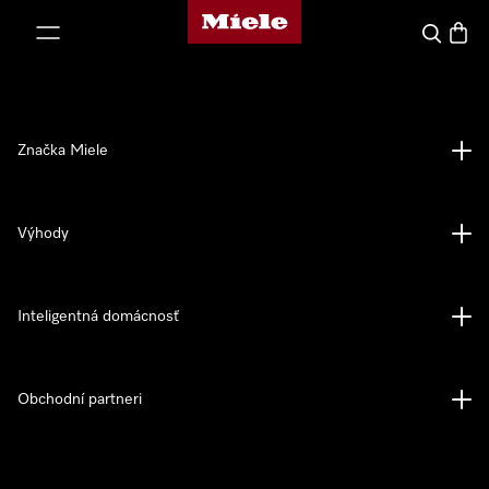
Domovská stránka spoločnosti Miele
jsť k obsahu
Hľadať
Nákup
Značka Miele
Výhody
Inteligentná domácnosť
Obchodní partneri