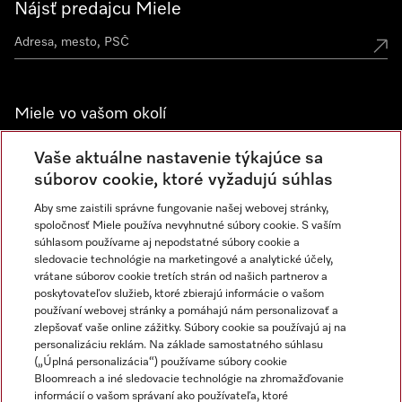
Nájsť predajcu Miele
Miele vo vašom okolí
Spoznajte predajne Miele
Vaše aktuálne nastavenie týkajúce sa
súborov cookie, ktoré vyžadujú súhlas
Aby sme zaistili správne fungovanie našej webovej stránky,
Newsletter
spoločnosť Miele používa nevyhnutné súbory cookie. S vaším
súhlasom používame aj nepodstatné súbory cookie a
sledovacie technológie na marketingové a analytické účely,
vrátane súborov cookie tretích strán od našich partnerov a
poskytovateľov služieb, ktoré zbierajú informácie o vašom
používaní webovej stránky a pomáhajú nám personalizovať a
zlepšovať vaše online zážitky. Súbory cookie sa používajú aj na
personalizáciu reklám. Na základe samostatného súhlasu
(„Úplná personalizácia“) používame súbory cookie
Miele na Instagrame
Miele na YouTube
Bloomreach a iné sledovacie technológie na zhromažďovanie
informácií o vašom správaní ako používateľa, ktoré