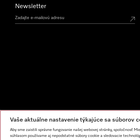
Newsletter
Vaše aktuálne nastavenie týkajúce sa súborov c
Aby sme zaistili správne fungovanie našej webovej stránky, spoločnosť Mi
súhlasom používame aj nepodstatné súbory cookie a sledovacie technológi