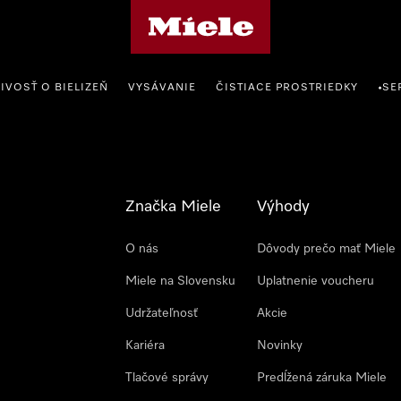
Domovská stránka spoločnosti Miele
IVOSŤ O BIELIZEŇ
VYSÁVANIE
ČISTIACE PROSTRIEDKY
SE
•
Značka Miele
Výhody
O nás
Dôvody prečo mať Miele
Miele na Slovensku
Uplatnenie voucheru
Udržateľnosť
Akcie
Kariéra
Novinky
Tlačové správy
Predĺžená záruka Miele