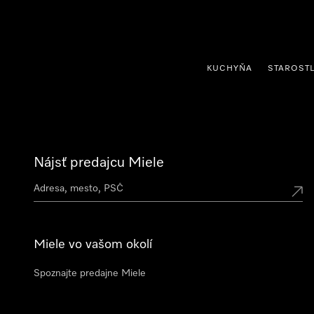
jsť k obsahu
KUCHYŇA
STAROSTL
Nájsť predajcu Miele
Miele vo vašom okolí
Spoznajte predajne Miele