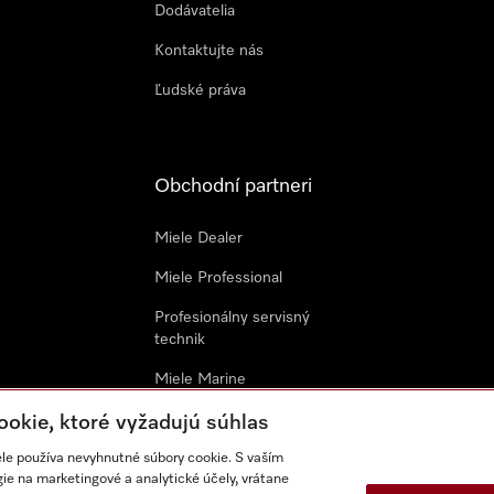
Dodávatelia
Kontaktujte nás
Ľudské práva
Obchodní partneri
Miele Dealer
Miele Professional
Profesionálny servisný
technik
Miele Marine
Architekti & Dizajnéri
ookie, ktoré vyžadujú súhlas
ele používa nevyhnutné súbory cookie. S vaším
Všeobecné obchodné
e na marketingové a analytické účely, vrátane
podmienky