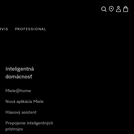
Hľadať
Nájdite obch
Môj účet
Nákup
RVIS
PROFESSIONAL
Inteligentná
domácnosť
Miele@home
Nová aplikácia Miele
Hlasový asistent
Prepojenie inteligentných
prístrojov