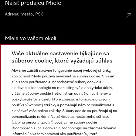
Nájsť predajcu Miele
Miele vo vašom okolí
Spoznajte predajne Miele
Vaše aktuálne nastavenie týkajúce sa
súborov cookie, ktoré vyžadujú súhlas
Aby sme zaistili správne fungovanie našej webovej stránky,
Newsletter
spoločnosť Miele používa nevyhnutné súbory cookie. S vaším
súhlasom používame aj nepodstatné súbory cookie a
sledovacie technológie na marketingové a analytické účely,
vrátane súborov cookie tretích strán od našich partnerov a
poskytovateľov služieb, ktoré zbierajú informácie o vašom
používaní webovej stránky a pomáhajú nám personalizovať a
zlepšovať vaše online zážitky. Súbory cookie sa používajú aj na
personalizáciu reklám. Na základe samostatného súhlasu
(„Úplná personalizácia“) používame súbory cookie
Miele na Instagrame
Miele na YouTube
Bloomreach a iné sledovacie technológie na zhromažďovanie
informácií o vašom správaní ako používateľa, ktoré