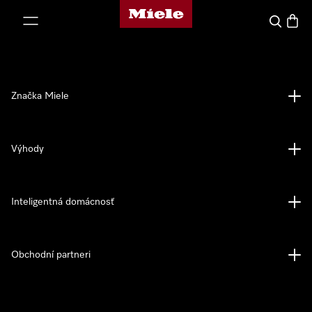
Domovská stránka spoločnosti Miele
jsť k obsahu
Hľadať
Nákup
Značka Miele
Výhody
Inteligentná domácnosť
Obchodní partneri