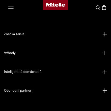
Domovská stránka spoločnosti Miele
jsť k obsahu
Hľadať
Nákup
Značka Miele
Výhody
Inteligentná domácnosť
Obchodní partneri