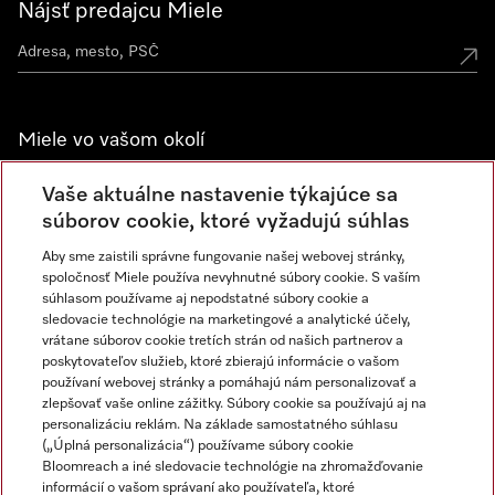
Nájsť predajcu Miele
Miele vo vašom okolí
Spoznajte predajne Miele
Vaše aktuálne nastavenie týkajúce sa
súborov cookie, ktoré vyžadujú súhlas
Aby sme zaistili správne fungovanie našej webovej stránky,
Newsletter
spoločnosť Miele používa nevyhnutné súbory cookie. S vaším
súhlasom používame aj nepodstatné súbory cookie a
sledovacie technológie na marketingové a analytické účely,
vrátane súborov cookie tretích strán od našich partnerov a
poskytovateľov služieb, ktoré zbierajú informácie o vašom
používaní webovej stránky a pomáhajú nám personalizovať a
zlepšovať vaše online zážitky. Súbory cookie sa používajú aj na
personalizáciu reklám. Na základe samostatného súhlasu
(„Úplná personalizácia“) používame súbory cookie
Miele na Instagrame
Miele na YouTube
Bloomreach a iné sledovacie technológie na zhromažďovanie
informácií o vašom správaní ako používateľa, ktoré