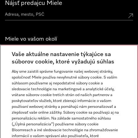
Nájsť predajcu Miele
Miele vo vašom okolí
Spoznajte predajne Miele
Vaše aktuálne nastavenie týkajúce sa
súborov cookie, ktoré vyžadujú súhlas
Aby sme zaistili správne fungovanie našej webovej stránky,
Newsletter
spoločnosť Miele používa nevyhnutné súbory cookie. S vaším
súhlasom používame aj nepodstatné súbory cookie a
sledovacie technológie na marketingové a analytické účely,
vrátane súborov cookie tretích strán od našich partnerov a
poskytovateľov služieb, ktoré zbierajú informácie o vašom
používaní webovej stránky a pomáhajú nám personalizovať a
zlepšovať vaše online zážitky. Súbory cookie sa používajú aj na
personalizáciu reklám. Na základe samostatného súhlasu
(„Úplná personalizácia“) používame súbory cookie
Miele na Instagrame
Miele na YouTube
Bloomreach a iné sledovacie technológie na zhromažďovanie
informácií o vašom správaní ako používateľa, ktoré