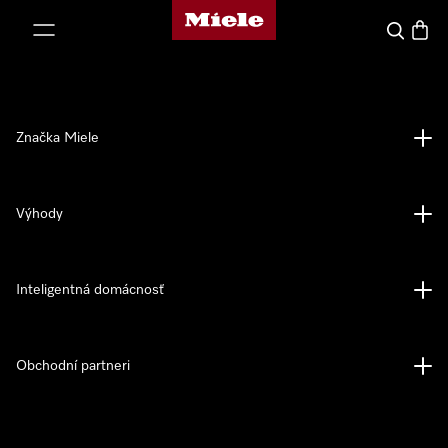
Domovská stránka spoločnosti Miele
jsť k obsahu
Hľadať
Nákup
Značka Miele
Výhody
Inteligentná domácnosť
Obchodní partneri