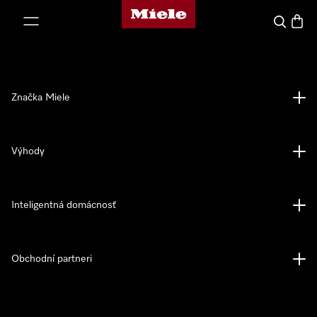
Domovská stránka spoločnosti Miele
jsť k obsahu
Hľadať
Nákup
Značka Miele
Výhody
Inteligentná domácnosť
Obchodní partneri