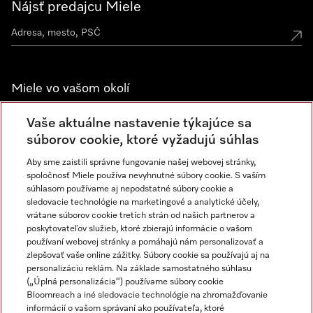
Nájsť predajcu Miele
Miele vo vašom okolí
Spoznajte predajne Miele
Vaše aktuálne nastavenie týkajúce sa
súborov cookie, ktoré vyžadujú súhlas
Aby sme zaistili správne fungovanie našej webovej stránky,
Newsletter
spoločnosť Miele používa nevyhnutné súbory cookie. S vaším
súhlasom používame aj nepodstatné súbory cookie a
sledovacie technológie na marketingové a analytické účely,
vrátane súborov cookie tretích strán od našich partnerov a
poskytovateľov služieb, ktoré zbierajú informácie o vašom
používaní webovej stránky a pomáhajú nám personalizovať a
zlepšovať vaše online zážitky. Súbory cookie sa používajú aj na
personalizáciu reklám. Na základe samostatného súhlasu
(„Úplná personalizácia“) používame súbory cookie
Miele na Instagrame
Miele na YouTube
Bloomreach a iné sledovacie technológie na zhromažďovanie
informácií o vašom správaní ako používateľa, ktoré