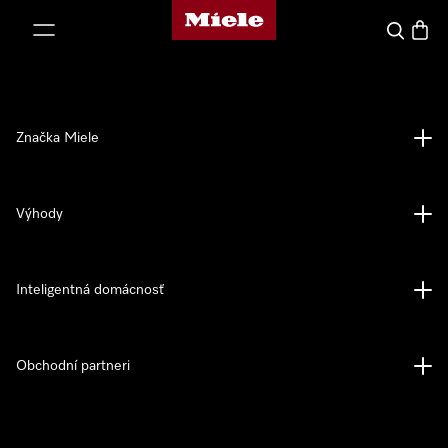
Domovská stránka spoločnosti Miele
jsť k obsahu
Hľadať
Nákup
Značka Miele
Výhody
Inteligentná domácnosť
Obchodní partneri