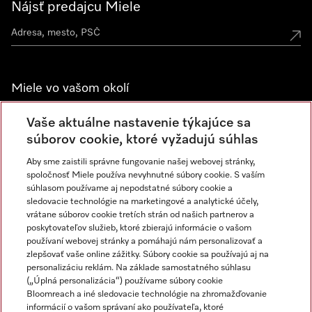
Nájsť predajcu Miele
Miele vo vašom okolí
Spoznajte predajne Miele
Vaše aktuálne nastavenie týkajúce sa
súborov cookie, ktoré vyžadujú súhlas
Aby sme zaistili správne fungovanie našej webovej stránky,
Newsletter
spoločnosť Miele používa nevyhnutné súbory cookie. S vaším
súhlasom používame aj nepodstatné súbory cookie a
sledovacie technológie na marketingové a analytické účely,
vrátane súborov cookie tretích strán od našich partnerov a
poskytovateľov služieb, ktoré zbierajú informácie o vašom
používaní webovej stránky a pomáhajú nám personalizovať a
zlepšovať vaše online zážitky. Súbory cookie sa používajú aj na
personalizáciu reklám. Na základe samostatného súhlasu
(„Úplná personalizácia“) používame súbory cookie
Miele na Instagrame
Miele na YouTube
Bloomreach a iné sledovacie technológie na zhromažďovanie
informácií o vašom správaní ako používateľa, ktoré