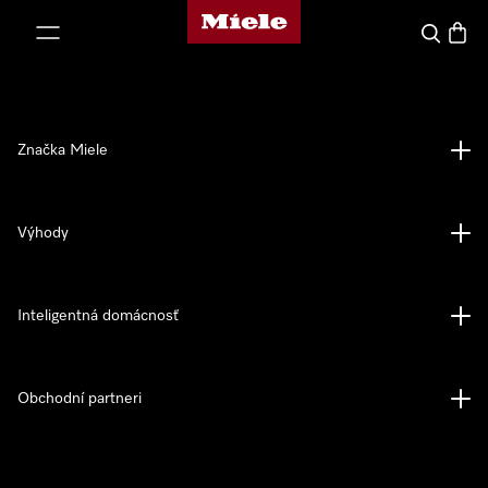
Domovská stránka spoločnosti Miele
jsť k obsahu
Hľadať
Nákup
Značka Miele
Výhody
Inteligentná domácnosť
Obchodní partneri