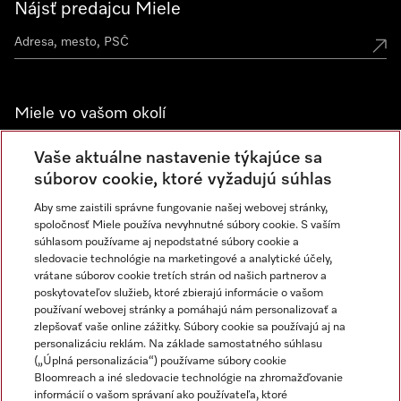
Nájsť predajcu Miele
Miele vo vašom okolí
Spoznajte predajne Miele
Vaše aktuálne nastavenie týkajúce sa
súborov cookie, ktoré vyžadujú súhlas
Aby sme zaistili správne fungovanie našej webovej stránky,
Newsletter
spoločnosť Miele používa nevyhnutné súbory cookie. S vaším
súhlasom používame aj nepodstatné súbory cookie a
sledovacie technológie na marketingové a analytické účely,
vrátane súborov cookie tretích strán od našich partnerov a
poskytovateľov služieb, ktoré zbierajú informácie o vašom
používaní webovej stránky a pomáhajú nám personalizovať a
zlepšovať vaše online zážitky. Súbory cookie sa používajú aj na
personalizáciu reklám. Na základe samostatného súhlasu
(„Úplná personalizácia“) používame súbory cookie
Miele na Instagrame
Miele na YouTube
Bloomreach a iné sledovacie technológie na zhromažďovanie
informácií o vašom správaní ako používateľa, ktoré