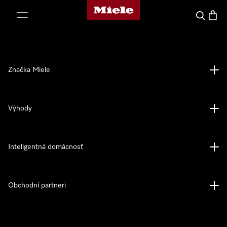
Domovská stránka spoločnosti Miele
jsť k obsahu
Hľadať
Nákup
Značka Miele
Výhody
Inteligentná domácnosť
Obchodní partneri