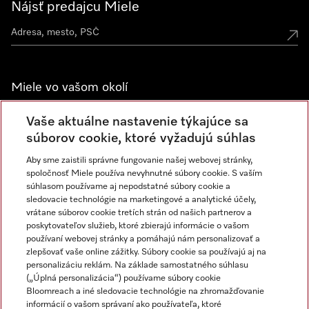
Nájsť predajcu Miele
Miele vo vašom okolí
Spoznajte predajne Miele
Vaše aktuálne nastavenie týkajúce sa
súborov cookie, ktoré vyžadujú súhlas
Aby sme zaistili správne fungovanie našej webovej stránky,
Newsletter
spoločnosť Miele používa nevyhnutné súbory cookie. S vaším
súhlasom používame aj nepodstatné súbory cookie a
sledovacie technológie na marketingové a analytické účely,
vrátane súborov cookie tretích strán od našich partnerov a
poskytovateľov služieb, ktoré zbierajú informácie o vašom
používaní webovej stránky a pomáhajú nám personalizovať a
zlepšovať vaše online zážitky. Súbory cookie sa používajú aj na
personalizáciu reklám. Na základe samostatného súhlasu
(„Úplná personalizácia“) používame súbory cookie
Miele na Instagrame
Miele na YouTube
Bloomreach a iné sledovacie technológie na zhromažďovanie
informácií o vašom správaní ako používateľa, ktoré