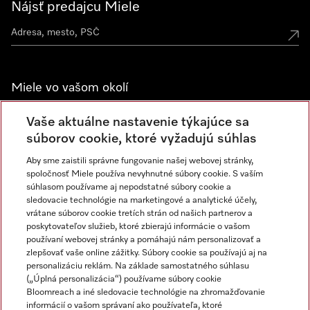
Nájsť predajcu Miele
Miele vo vašom okolí
Spoznajte predajne Miele
Vaše aktuálne nastavenie týkajúce sa
súborov cookie, ktoré vyžadujú súhlas
Aby sme zaistili správne fungovanie našej webovej stránky,
Newsletter
spoločnosť Miele používa nevyhnutné súbory cookie. S vaším
súhlasom používame aj nepodstatné súbory cookie a
sledovacie technológie na marketingové a analytické účely,
vrátane súborov cookie tretích strán od našich partnerov a
poskytovateľov služieb, ktoré zbierajú informácie o vašom
používaní webovej stránky a pomáhajú nám personalizovať a
zlepšovať vaše online zážitky. Súbory cookie sa používajú aj na
personalizáciu reklám. Na základe samostatného súhlasu
(„Úplná personalizácia“) používame súbory cookie
Miele na Instagrame
Miele na YouTube
Bloomreach a iné sledovacie technológie na zhromažďovanie
informácií o vašom správaní ako používateľa, ktoré