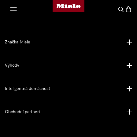
Domovská stránka spoločnosti Miele
jsť k obsahu
Hľadať
Nákup
Značka Miele
Výhody
Inteligentná domácnosť
Obchodní partneri