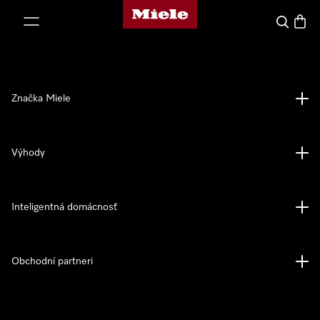
Domovská stránka spoločnosti Miele
jsť k obsahu
Hľadať
Nákup
Značka Miele
Výhody
Inteligentná domácnosť
Obchodní partneri