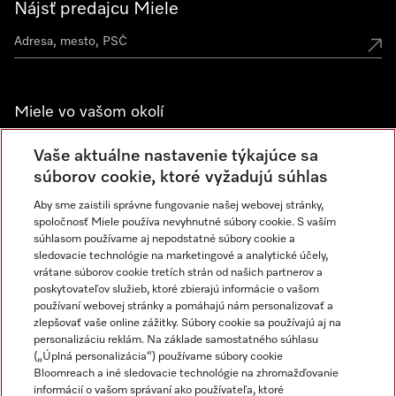
Nájsť predajcu Miele
Miele vo vašom okolí
Spoznajte predajne Miele
Vaše aktuálne nastavenie týkajúce sa
súborov cookie, ktoré vyžadujú súhlas
Aby sme zaistili správne fungovanie našej webovej stránky,
Newsletter
spoločnosť Miele používa nevyhnutné súbory cookie. S vaším
súhlasom používame aj nepodstatné súbory cookie a
sledovacie technológie na marketingové a analytické účely,
vrátane súborov cookie tretích strán od našich partnerov a
poskytovateľov služieb, ktoré zbierajú informácie o vašom
používaní webovej stránky a pomáhajú nám personalizovať a
zlepšovať vaše online zážitky. Súbory cookie sa používajú aj na
personalizáciu reklám. Na základe samostatného súhlasu
(„Úplná personalizácia“) používame súbory cookie
Miele na Instagrame
Miele na YouTube
Bloomreach a iné sledovacie technológie na zhromažďovanie
informácií o vašom správaní ako používateľa, ktoré