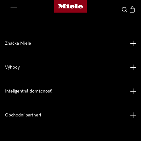
Domovská stránka spoločnosti Miele
jsť k obsahu
Hľadať
Nákup
Značka Miele
Výhody
Inteligentná domácnosť
Obchodní partneri