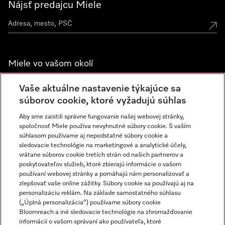
Nájsť predajcu Miele
Miele vo vašom okolí
Spoznajte predajne Miele
Vaše aktuálne nastavenie týkajúce sa
súborov cookie, ktoré vyžadujú súhlas
Aby sme zaistili správne fungovanie našej webovej stránky,
Newsletter
spoločnosť Miele používa nevyhnutné súbory cookie. S vaším
súhlasom používame aj nepodstatné súbory cookie a
sledovacie technológie na marketingové a analytické účely,
vrátane súborov cookie tretích strán od našich partnerov a
poskytovateľov služieb, ktoré zbierajú informácie o vašom
používaní webovej stránky a pomáhajú nám personalizovať a
zlepšovať vaše online zážitky. Súbory cookie sa používajú aj na
personalizáciu reklám. Na základe samostatného súhlasu
(„Úplná personalizácia“) používame súbory cookie
Miele na Instagrame
Miele na YouTube
Bloomreach a iné sledovacie technológie na zhromažďovanie
informácií o vašom správaní ako používateľa, ktoré