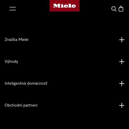
Domovská stránka spoločnosti Miele
jsť k obsahu
Hľadať
Nákup
Značka Miele
Výhody
Inteligentná domácnosť
Obchodní partneri