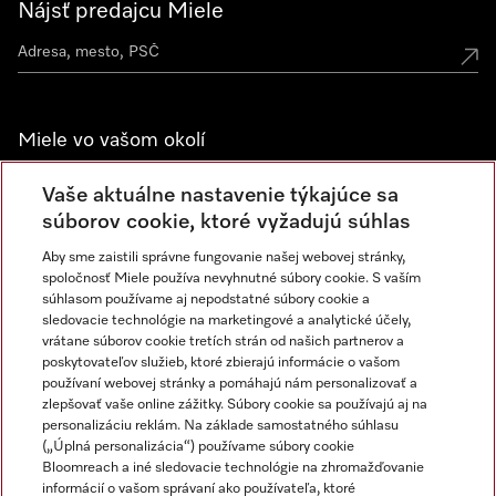
Nájsť predajcu Miele
Miele vo vašom okolí
Spoznajte predajne Miele
Vaše aktuálne nastavenie týkajúce sa
súborov cookie, ktoré vyžadujú súhlas
Aby sme zaistili správne fungovanie našej webovej stránky,
Newsletter
spoločnosť Miele používa nevyhnutné súbory cookie. S vaším
súhlasom používame aj nepodstatné súbory cookie a
sledovacie technológie na marketingové a analytické účely,
vrátane súborov cookie tretích strán od našich partnerov a
poskytovateľov služieb, ktoré zbierajú informácie o vašom
používaní webovej stránky a pomáhajú nám personalizovať a
zlepšovať vaše online zážitky. Súbory cookie sa používajú aj na
personalizáciu reklám. Na základe samostatného súhlasu
(„Úplná personalizácia“) používame súbory cookie
Miele na Instagrame
Miele na YouTube
Bloomreach a iné sledovacie technológie na zhromažďovanie
informácií o vašom správaní ako používateľa, ktoré