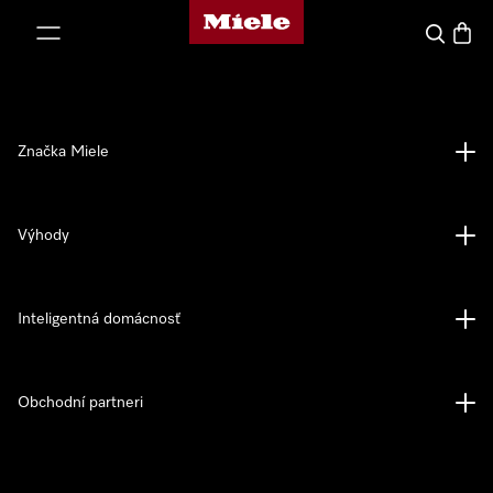
Domovská stránka spoločnosti Miele
jsť k obsahu
Hľadať
Nákup
Značka Miele
Výhody
Inteligentná domácnosť
Obchodní partneri