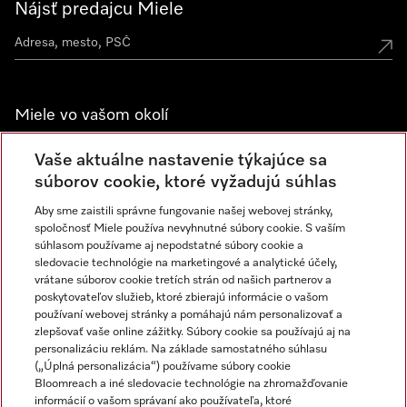
Nájsť predajcu Miele
Miele vo vašom okolí
Spoznajte predajne Miele
Vaše aktuálne nastavenie týkajúce sa
súborov cookie, ktoré vyžadujú súhlas
Aby sme zaistili správne fungovanie našej webovej stránky,
Newsletter
spoločnosť Miele používa nevyhnutné súbory cookie. S vaším
súhlasom používame aj nepodstatné súbory cookie a
sledovacie technológie na marketingové a analytické účely,
vrátane súborov cookie tretích strán od našich partnerov a
poskytovateľov služieb, ktoré zbierajú informácie o vašom
používaní webovej stránky a pomáhajú nám personalizovať a
zlepšovať vaše online zážitky. Súbory cookie sa používajú aj na
personalizáciu reklám. Na základe samostatného súhlasu
(„Úplná personalizácia“) používame súbory cookie
Miele na Instagrame
Miele na YouTube
Bloomreach a iné sledovacie technológie na zhromažďovanie
informácií o vašom správaní ako používateľa, ktoré