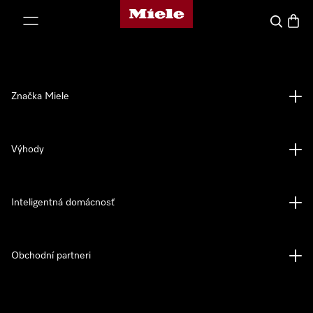
Domovská stránka spoločnosti Miele
jsť k obsahu
Hľadať
Nákup
Značka Miele
Výhody
Inteligentná domácnosť
Obchodní partneri