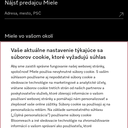
Nájsť predajcu Miele
Miele vo vašom okolí
Spoznajte predajne Miele
Vaše aktuálne nastavenie týkajúce sa
súborov cookie, ktoré vyžadujú súhlas
Aby sme zaistili správne fungovanie našej webovej stránky,
Newsletter
spoločnosť Miele používa nevyhnutné súbory cookie. S vaším
súhlasom používame aj nepodstatné súbory cookie a
sledovacie technológie na marketingové a analytické účely,
vrátane súborov cookie tretích strán od našich partnerov a
poskytovateľov služieb, ktoré zbierajú informácie o vašom
používaní webovej stránky a pomáhajú nám personalizovať a
zlepšovať vaše online zážitky. Súbory cookie sa používajú aj na
personalizáciu reklám. Na základe samostatného súhlasu
(„Úplná personalizácia“) používame súbory cookie
Miele na Instagrame
Miele na YouTube
Bloomreach a iné sledovacie technológie na zhromažďovanie
informácií o vašom správaní ako používateľa, ktoré