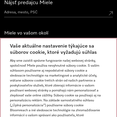
Nájsť predajcu Miele
Miele vo vašom okolí
Spoznajte predajne Miele
Vaše aktuálne nastavenie týkajúce sa
súborov cookie, ktoré vyžadujú súhlas
Aby sme zaistili správne fungovanie našej webovej stránky,
Newsletter
spoločnosť Miele používa nevyhnutné súbory cookie. S vaším
súhlasom používame aj nepodstatné súbory cookie a
sledovacie technológie na marketingové a analytické účely,
vrátane súborov cookie tretích strán od našich partnerov a
poskytovateľov služieb, ktoré zbierajú informácie o vašom
používaní webovej stránky a pomáhajú nám personalizovať a
zlepšovať vaše online zážitky. Súbory cookie sa používajú aj na
personalizáciu reklám. Na základe samostatného súhlasu
(„Úplná personalizácia“) používame súbory cookie
Miele na Instagrame
Miele na YouTube
Bloomreach a iné sledovacie technológie na zhromažďovanie
informácií o vašom správaní ako používateľa, ktoré