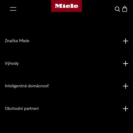
Domovská stránka spoločnosti Miele
jsť k obsahu
Hľadať
Nákup
Značka Miele
Výhody
Inteligentná domácnosť
Obchodní partneri