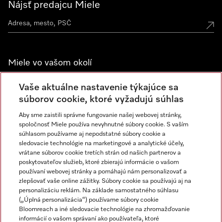
Nájsť predajcu Miele
Miele vo vašom okolí
Spoznajte predajne Miele
Vaše aktuálne nastavenie týkajúce sa
súborov cookie, ktoré vyžadujú súhlas
Aby sme zaistili správne fungovanie našej webovej stránky,
Newsletter
spoločnosť Miele používa nevyhnutné súbory cookie. S vaším
súhlasom používame aj nepodstatné súbory cookie a
sledovacie technológie na marketingové a analytické účely,
vrátane súborov cookie tretích strán od našich partnerov a
poskytovateľov služieb, ktoré zbierajú informácie o vašom
používaní webovej stránky a pomáhajú nám personalizovať a
zlepšovať vaše online zážitky. Súbory cookie sa používajú aj na
personalizáciu reklám. Na základe samostatného súhlasu
(„Úplná personalizácia“) používame súbory cookie
Miele na Instagrame
Miele na YouTube
Bloomreach a iné sledovacie technológie na zhromažďovanie
informácií o vašom správaní ako používateľa, ktoré