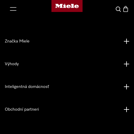
Domovská stránka spoločnosti Miele
jsť k obsahu
Hľadať
Nákup
Značka Miele
Výhody
Inteligentná domácnosť
Obchodní partneri