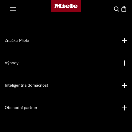
Domovská stránka spoločnosti Miele
jsť k obsahu
Hľadať
Nákup
Značka Miele
Výhody
Inteligentná domácnosť
Obchodní partneri