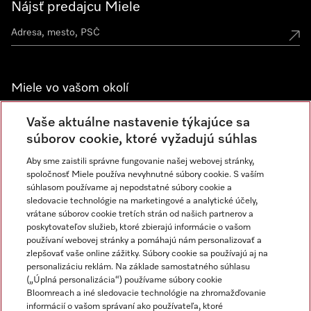
Nájsť predajcu Miele
Miele vo vašom okolí
Spoznajte predajne Miele
Vaše aktuálne nastavenie týkajúce sa
súborov cookie, ktoré vyžadujú súhlas
Aby sme zaistili správne fungovanie našej webovej stránky,
Newsletter
spoločnosť Miele používa nevyhnutné súbory cookie. S vaším
súhlasom používame aj nepodstatné súbory cookie a
sledovacie technológie na marketingové a analytické účely,
vrátane súborov cookie tretích strán od našich partnerov a
poskytovateľov služieb, ktoré zbierajú informácie o vašom
používaní webovej stránky a pomáhajú nám personalizovať a
zlepšovať vaše online zážitky. Súbory cookie sa používajú aj na
personalizáciu reklám. Na základe samostatného súhlasu
(„Úplná personalizácia“) používame súbory cookie
Miele na Instagrame
Miele na YouTube
Bloomreach a iné sledovacie technológie na zhromažďovanie
informácií o vašom správaní ako používateľa, ktoré