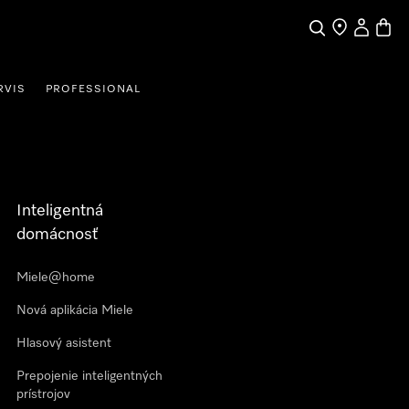
Hľadať
Nájdite obch
Môj účet
Nákup
RVIS
PROFESSIONAL
Inteligentná
domácnosť
Miele@home
Nová aplikácia Miele
Hlasový asistent
Prepojenie inteligentných
prístrojov