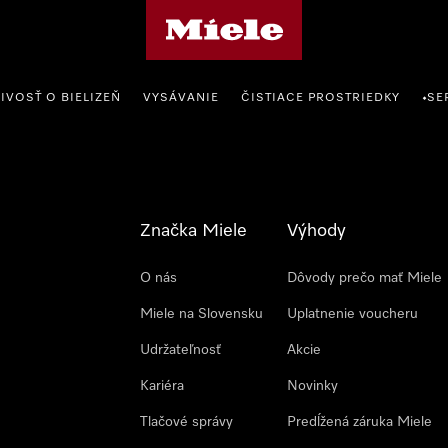
Domovská stránka spoločnosti Miele
IVOSŤ O BIELIZEŇ
VYSÁVANIE
ČISTIACE PROSTRIEDKY
SE
•
Značka Miele
Výhody
O nás
Dôvody prečo mať Miele
Miele na Slovensku
Uplatnenie voucheru
Udržateľnosť
Akcie
Kariéra
Novinky
Tlačové správy
Predĺžená záruka Miele