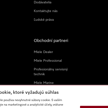
Dodávatelia
Kontaktujte nás
Ľudské práva
Obchodní partneri
Miele Dealer
Miele Professional
Profesionálny servisný
technik
Miele Marine
Architekti & Dizajnéri
ookie, ktoré vyžadujú súhlas
ele používa nevyhnutné súbory cookie. S vaším
Všeobecné obchodné
e na marketingové a analytické účely, vrátane
podmienky