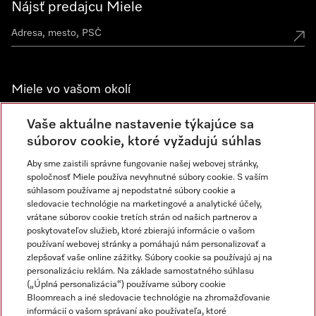
Nájsť predajcu Miele
Miele vo vašom okolí
Spoznajte predajne Miele
Vaše aktuálne nastavenie týkajúce sa
súborov cookie, ktoré vyžadujú súhlas
Aby sme zaistili správne fungovanie našej webovej stránky,
Newsletter
spoločnosť Miele používa nevyhnutné súbory cookie. S vaším
súhlasom používame aj nepodstatné súbory cookie a
sledovacie technológie na marketingové a analytické účely,
vrátane súborov cookie tretích strán od našich partnerov a
poskytovateľov služieb, ktoré zbierajú informácie o vašom
používaní webovej stránky a pomáhajú nám personalizovať a
zlepšovať vaše online zážitky. Súbory cookie sa používajú aj na
personalizáciu reklám. Na základe samostatného súhlasu
(„Úplná personalizácia“) používame súbory cookie
Miele na Instagrame
Miele na YouTube
Bloomreach a iné sledovacie technológie na zhromažďovanie
informácií o vašom správaní ako používateľa, ktoré