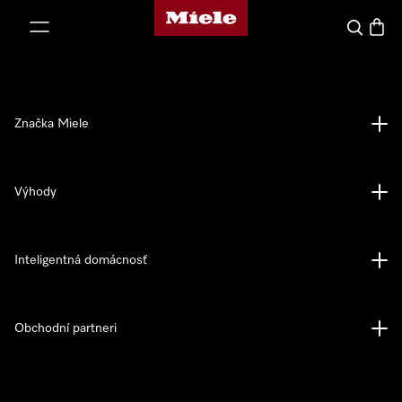
Domovská stránka spoločnosti Miele
jsť k obsahu
Hľadať
Nákup
Značka Miele
Výhody
Inteligentná domácnosť
Obchodní partneri