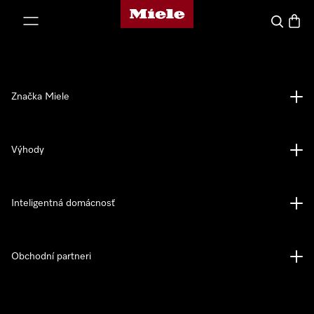
Domovská stránka spoločnosti Miele
jsť k obsahu
Hľadať
Nákup
Značka Miele
Výhody
Inteligentná domácnosť
Obchodní partneri