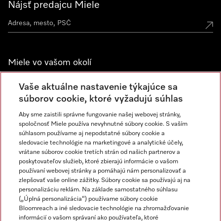
Nájsť predajcu Miele
Miele vo vašom okolí
Spoznajte predajne Miele
Vaše aktuálne nastavenie týkajúce sa
súborov cookie, ktoré vyžadujú súhlas
Aby sme zaistili správne fungovanie našej webovej stránky,
Newsletter
spoločnosť Miele používa nevyhnutné súbory cookie. S vaším
súhlasom používame aj nepodstatné súbory cookie a
sledovacie technológie na marketingové a analytické účely,
vrátane súborov cookie tretích strán od našich partnerov a
poskytovateľov služieb, ktoré zbierajú informácie o vašom
používaní webovej stránky a pomáhajú nám personalizovať a
zlepšovať vaše online zážitky. Súbory cookie sa používajú aj na
personalizáciu reklám. Na základe samostatného súhlasu
(„Úplná personalizácia“) používame súbory cookie
Miele na Instagrame
Miele na YouTube
Bloomreach a iné sledovacie technológie na zhromažďovanie
informácií o vašom správaní ako používateľa, ktoré