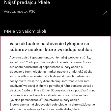
Nájsť predajcu Miele
Miele vo vašom okolí
Spoznajte predajne Miele
Vaše aktuálne nastavenie týkajúce sa
súborov cookie, ktoré vyžadujú súhlas
Aby sme zaistili správne fungovanie našej webovej stránky,
Newsletter
spoločnosť Miele používa nevyhnutné súbory cookie. S vaším
súhlasom používame aj nepodstatné súbory cookie a
sledovacie technológie na marketingové a analytické účely,
vrátane súborov cookie tretích strán od našich partnerov a
poskytovateľov služieb, ktoré zbierajú informácie o vašom
používaní webovej stránky a pomáhajú nám personalizovať a
zlepšovať vaše online zážitky. Súbory cookie sa používajú aj na
personalizáciu reklám. Na základe samostatného súhlasu
(„Úplná personalizácia“) používame súbory cookie
Miele na Instagrame
Miele na YouTube
Bloomreach a iné sledovacie technológie na zhromažďovanie
informácií o vašom správaní ako používateľa, ktoré