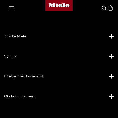
Domovská stránka spoločnosti Miele
jsť k obsahu
Hľadať
Nákup
Značka Miele
Výhody
Inteligentná domácnosť
Obchodní partneri