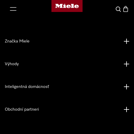
Domovská stránka spoločnosti Miele
jsť k obsahu
Hľadať
Nákup
Značka Miele
Výhody
Inteligentná domácnosť
Obchodní partneri