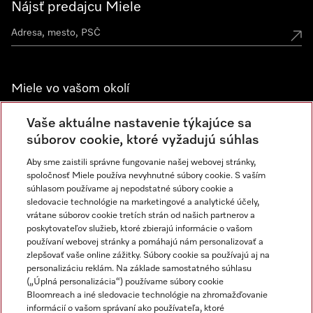
Nájsť predajcu Miele
Miele vo vašom okolí
Spoznajte predajne Miele
Vaše aktuálne nastavenie týkajúce sa
súborov cookie, ktoré vyžadujú súhlas
Aby sme zaistili správne fungovanie našej webovej stránky,
Newsletter
spoločnosť Miele používa nevyhnutné súbory cookie. S vaším
súhlasom používame aj nepodstatné súbory cookie a
sledovacie technológie na marketingové a analytické účely,
vrátane súborov cookie tretích strán od našich partnerov a
poskytovateľov služieb, ktoré zbierajú informácie o vašom
používaní webovej stránky a pomáhajú nám personalizovať a
zlepšovať vaše online zážitky. Súbory cookie sa používajú aj na
personalizáciu reklám. Na základe samostatného súhlasu
(„Úplná personalizácia“) používame súbory cookie
Miele na Instagrame
Miele na YouTube
Bloomreach a iné sledovacie technológie na zhromažďovanie
informácií o vašom správaní ako používateľa, ktoré