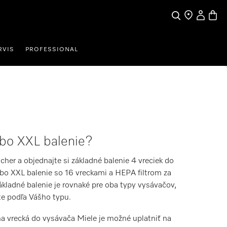
Môj účet
Nákup
Hľadať
Nájdite obcho
RVIS
PROFESSIONAL
ebo XXL balenie?
ucher a objednajte si základné balenie 4 vreciek do
bo XXL balenie so 16 vreckami a HEPA filtrom za
kladné balenie je rovnaké pre oba typy vysávačov,
te podľa Vášho typu.
a vrecká do vysávača Miele je možné uplatniť na