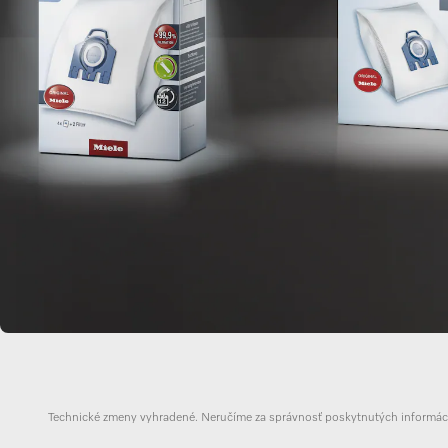
Technické zmeny vyhradené. Neručíme za správnosť poskytnutých informáci