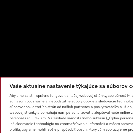
Vaše aktuálne nastavenie týkajúce sa súborov c
Aby sme zaistili správne fungovanie našej webovej stránky, spoločnosť Mi
súhlasom používame aj nepodstatné súbory cookie a sledovacie technológi
súborov cookie tretích strán od našich partnerov a poskytovateľov služieb,
webovej stránky a pomáhajú nám personalizovať a zlepšovať vaše online zá
personalizáciu reklám. Na základe samostatného súhlasu („Úplná persona
iné sledovacie technológie na zhromažďovanie informácií o vašom správan
profilu, aby sme mohli lepšie prispôsobiť obsah, ktorý vám zobrazujeme 