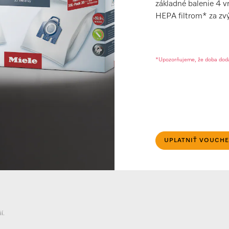
základné balenie 4 v
HEPA filtrom* za zv
*Upozorňujeme, že doba dodan
UPLATNIŤ VOUCH
í.