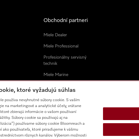
Obchodní partneri
Miele Dealer
Miele Professional
Profesionálny servisný
technik
Miele Marine
Architekti & Dizajnéri
ookie, ktoré vyžadujú súhlas
Všeobecné obchodné
ele používa nevyhnutné súbory cookie. S vaším
podmienky
e na marketingové a analytické účely, vrátane
 ktoré zbierajú informácie o vašom používaní
žitky. Súbory cookie sa používajú aj na
lizácia“) používame súbory cookie Bloomreach a
í ako používateľa, ktoré priraďujeme k vášmu
prostredníctvom rôznych kanálov. Výberom možnosti