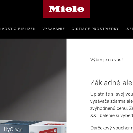
Domovská stránka spoločnosti Miele
IVOSŤ O BIELIZEŇ
VYSÁVANIE
ČISTIACE PROSTRIEDKY
SE
•
Výber je na vás!
Základné al
Uplatnite si svoj vo
vysávača zdarma ale
zvýhodnenú cenu. Zá
XXL balenie si vyber
Darčekový voucher n