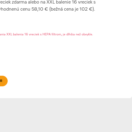
reciek zdarma alebo na XXL balenie 16 vreciek s
ýhodnenú cenu 58,10 € (bežná cena je 102 €).
ia XXL balenia 16 vreciek s HEPA filtrom, je dlhšia než obvykle.
ER