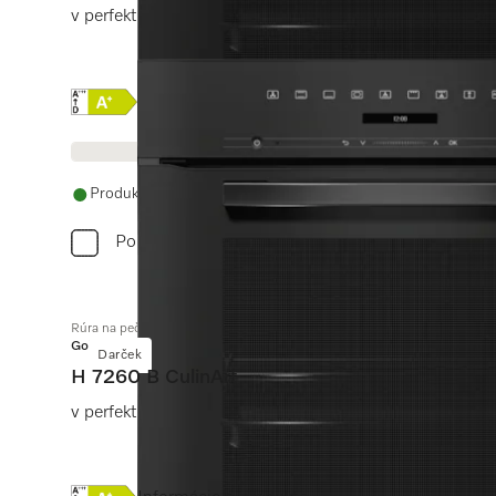
v perfektne kombinovateľnom dizajne s pokrmovým tep
Online Label Flag, Energetický štítok
Informácie o produkte
Produkt je dostupný
Porovnať
Rúra na pečenie
Gold
Darček
H 7260 B CulinArt
v perfektne kombinovateľnom dizajne s textovým displ