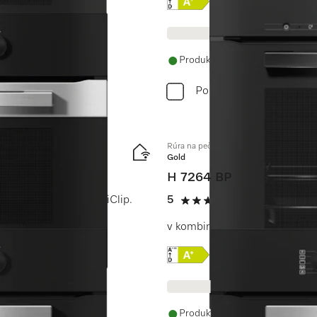
Online Label Flag, Energe
Informácie o produkt
Produkt je dostupný
Porovnať
Rúra na pečenie
Gold
H 7264 BP
n a plnovýsuvom FlexiClip.
5
(3 recenzie)
5 / 5
v kombinovateľnom dizajne s 
Online Label Flag, Energe
Informácie o produkt
Produkt je dostupný