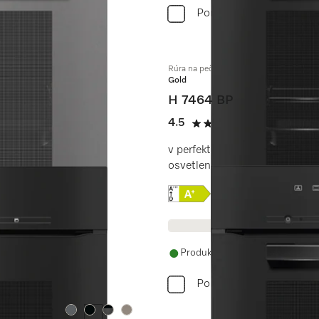
Porovnať
Rúra na pečenie
Gold
H 7464 BP
et zdarma.
4.5
(10 recenzie)
4.5 / 5
v perfektne kombinovateľnom
osvetlením.
Online Label Flag, Energe
Informácie o produkt
Produkt je dostupný
Porovnať
Farba:
Farba:
Farba:
Farba: