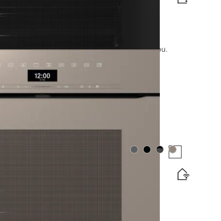
unkciou AirFry, sieťovým pripojením a pyrolýzou.
tický štítok
e
Farba:
Farba:
Farba:
Farba: