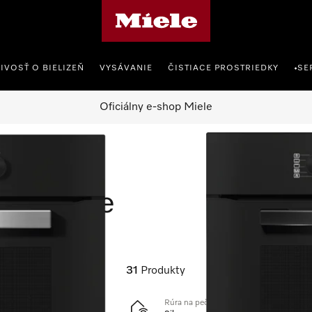
Domovská stránka spoločnosti Miele
IVOSŤ O BIELIZEŇ
VYSÁVANIE
ČISTIACE PROSTRIEDKY
SE
•
Oficiálny e-shop Miele
 pečenie
 pečenie
31
Produkty
Rúra na pečenie