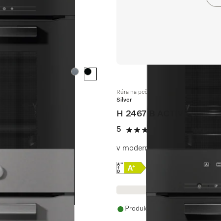
Farba:
Farba:
Rúra na pečenie
Silver
H 2467 B ACTIVE
5
(9 recenzie)
5 / 5
lýzou
v modernom dizajne so zosiet
Online Label Flag, Energe
Informácie o produkt
Produkt je dostupný