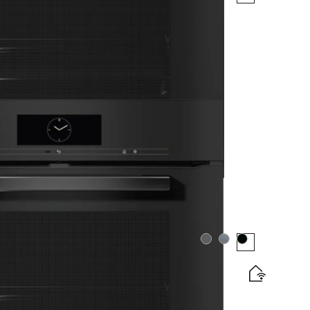
ovým teplomerom a PerfectClean
tický štítok
e
Farba:
Farba:
Farba: