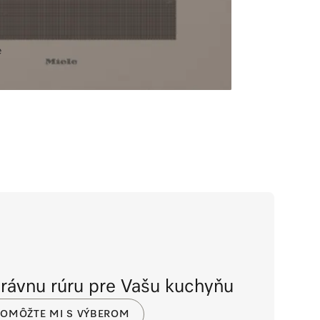
 dizajne s pokrmovým teplomerom a LED
tický štítok
e
právnu rúru pre Vašu kuchyňu
POMÔŽTE MI S VÝBEROM