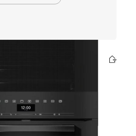
ením, PerfectClean a plnovýsuvom FlexiClip.
tický štítok
e