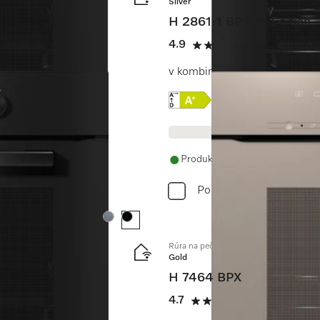
Silver
H 2861-1 BP 125 Edition
4.9
(13 recenzie)
4.9 / 5
atraktívnu cenu.
v kombinovateľnom dizajne s f
Online Label Flag, Energe
Informácie o produkt
Produkt je dostupný
Porovnať
Farba:
Farba:
Rúra na pečenie bez rukoväti
Gold
H 7464 BPX
4.7
(3 recenzie)
4.7 / 5