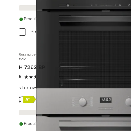
Produkt je dostupný
Porovnať
Rúra na pečenie
Gold
H 7262 BP
5
(1 recenzie)
5 / 5
s textovým displejom, pokrmovým teplomerom a pyro
Online Label Flag, Energetický štítok
Informácie o produkte
Produkt je dostupný