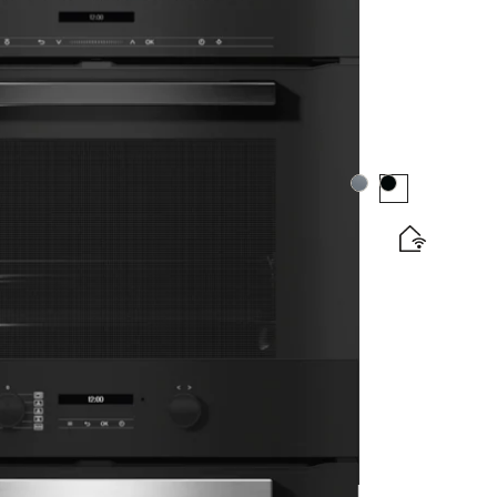
tický štítok
e
Farba:
Farba:
displejom, sieťovým prepojením a pyrolýzou.
tický štítok
e