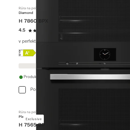
Rúra na pečenie bez rukoväti
Diamond
H 7860 BPX
4.5
(2 recenzie)
4.5 / 5
v perfektne kombinovateľnom dizajne s pokrmovým tep
Online Label Flag, Energetický štítok
Informácie o produkte
Produkt je dostupný
Porovnať
Rúra na pečenie
Platinum
Exclusive
H 7565 BP