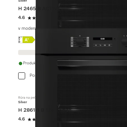
Silver
H 2465 B ACTIVE
4.6
(7 recenzie)
4.6 / 5
v modernom dizajne a so zosietením a PerfectClean za 
Online Label Flag, Energetický štítok
Informácie o produkte
Produkt je dostupný
Porovnať
Rúra na pečenie
Silver
H 2861-1 B 125 Edition
4.6
(17 recenzie)
4.6 / 5