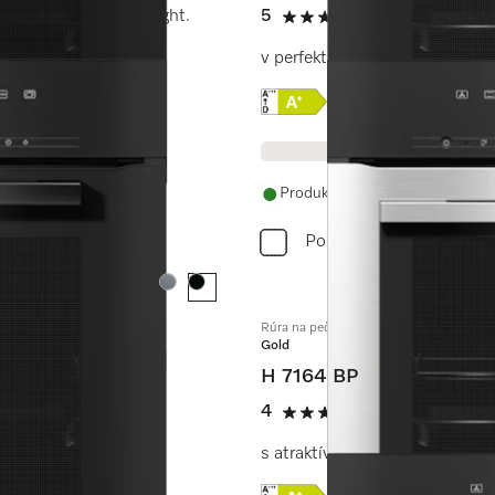
lomerom a BrillantLight.
5
(2 recenzie)
5 / 5
v perfektne kombinovateľnom 
Online Label Flag, Energe
Informácie o produkt
Produkt je dostupný
Porovnať
Farba:
Farba:
Rúra na pečenie
Gold
H 7164 BP
ejom a PerfectClean.
4
(5 recenzie)
4 / 5
s atraktívnym dizajnom v nere