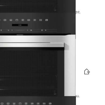
dizajne s pokrmovým teplomerom a BrillantLight.
tický štítok
e
z. prevedení so sieťovým prepojením a pyrolýzou.