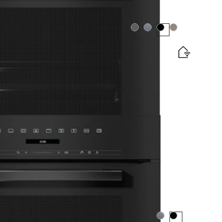
Farba:
Farba:
Farba:
Farba:
 dizajne s pokrmovým teplomerom a LED
tický štítok
e
Farba:
Farba: