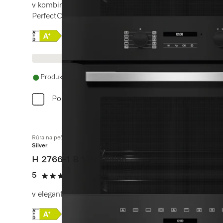
v kombinovateľnom dizajne s funkciou AirFry, sieťovým
PerfectClean.
Online Label Flag, Energetický štítok
Informácie o produkte
Produkt je dostupný
Porovnať
Rúra na pečenie
Silver
H 2766-1 B 125 Edition
5
(13 recenzie)
5 / 5
v elegantnom čiernom dizajne s fun. AirFry, sieťovým p
Online Label Flag, Energetický štítok
Informácie o produkte