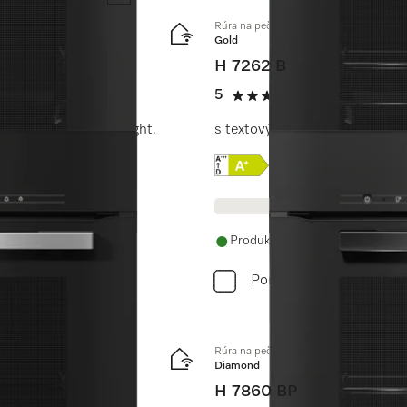
Rúra na pečenie
Gold
H 7262 B
5
(2 recenzie)
5 / 5
lomerom a BrillantLight.
s textovým displejom, pokrm
Online Label Flag, Energe
Informácie o produkt
Produkt je dostupný
Porovnať
Rúra na pečenie
Diamond
H 7860 BP