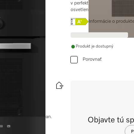
 pripojením a
v perfektne kombinovateľnom
osvetlením.
Online Label Flag, Energe
Informácie o produkt
Produkt je dostupný
Porovnať
ripojením a PerfectClean.
Objavte tú s