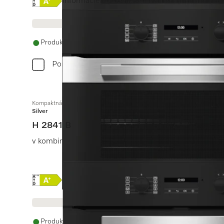
Online Label Flag, Energetický štítok
Informácie o produkte
Produkt je dostupný
Porovnať
Kompaktná rúra na pečenie
Silver
H 2841 B
v kombinovateľnom dizajne so zosietením, PerfectClea
Online Label Flag, Energetický štítok
Informácie o produkte
Produkt je dostupný