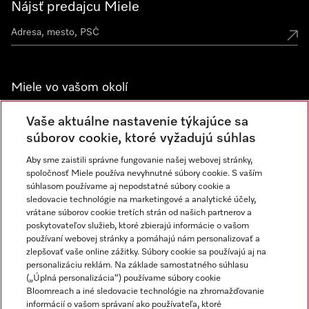
Nájsť predajcu Miele
Miele vo vašom okolí
Spoznajte predajne Miele
Vaše aktuálne nastavenie týkajúce sa
súborov cookie, ktoré vyžadujú súhlas
Aby sme zaistili správne fungovanie našej webovej stránky,
Newsletter
spoločnosť Miele používa nevyhnutné súbory cookie. S vaším
súhlasom používame aj nepodstatné súbory cookie a
sledovacie technológie na marketingové a analytické účely,
vrátane súborov cookie tretích strán od našich partnerov a
poskytovateľov služieb, ktoré zbierajú informácie o vašom
používaní webovej stránky a pomáhajú nám personalizovať a
zlepšovať vaše online zážitky. Súbory cookie sa používajú aj na
personalizáciu reklám. Na základe samostatného súhlasu
(„Úplná personalizácia“) používame súbory cookie
Miele na Instagrame
Miele na YouTube
Bloomreach a iné sledovacie technológie na zhromažďovanie
informácií o vašom správaní ako používateľa, ktoré