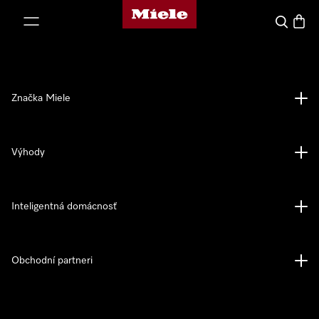
Domovská stránka spoločnosti Miele
jsť k obsahu
Hľadať
Nákup
Značka Miele
Výhody
Inteligentná domácnosť
Obchodní partneri