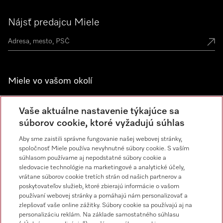
Nájsť predajcu Miele
Miele vo vašom okolí
Spoznajte predajne Miele
Vaše aktuálne nastavenie týkajúce sa
súborov cookie, ktoré vyžadujú súhlas
Newsletter
Aby sme zaistili správne fungovanie našej webovej stránky,
spoločnosť Miele používa nevyhnutné súbory cookie. S vaším
súhlasom používame aj nepodstatné súbory cookie a
sledovacie technológie na marketingové a analytické účely,
vrátane súborov cookie tretích strán od našich partnerov a
poskytovateľov služieb, ktoré zbierajú informácie o vašom
používaní webovej stránky a pomáhajú nám personalizovať a
zlepšovať vaše online zážitky. Súbory cookie sa používajú aj na
Miele na Instagrame
Miele na YouTube
personalizáciu reklám. Na základe samostatného súhlasu