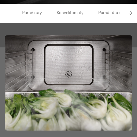
Parné rúry
Konvektomaty
Parná rúra s mikrov