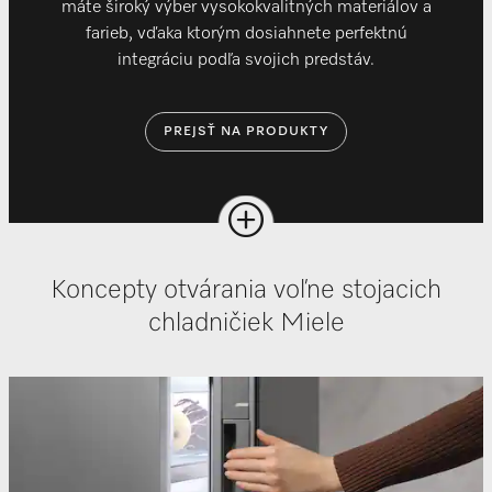
máte široký výber vysokokvalitných materiálov a
farieb, vďaka ktorým dosiahnete perfektnú
integráciu podľa svojich predstáv.
PREJSŤ NA PRODUKTY
Koncepty otvárania voľne stojacich
chladničiek Miele