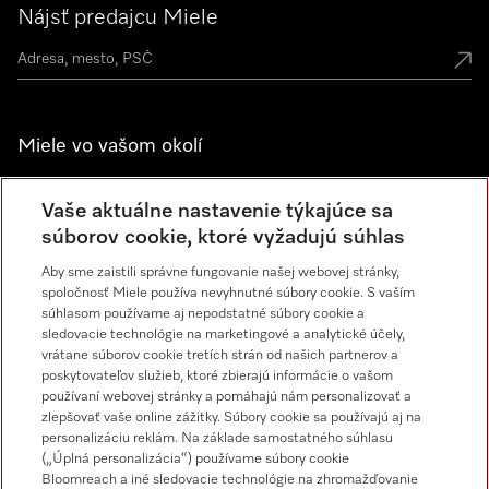
Nájsť predajcu Miele
Miele vo vašom okolí
Spoznajte predajne Miele
Vaše aktuálne nastavenie týkajúce sa
súborov cookie, ktoré vyžadujú súhlas
Newsletter
Aby sme zaistili správne fungovanie našej webovej stránky,
spoločnosť Miele používa nevyhnutné súbory cookie. S vaším
súhlasom používame aj nepodstatné súbory cookie a
sledovacie technológie na marketingové a analytické účely,
vrátane súborov cookie tretích strán od našich partnerov a
poskytovateľov služieb, ktoré zbierajú informácie o vašom
používaní webovej stránky a pomáhajú nám personalizovať a
zlepšovať vaše online zážitky. Súbory cookie sa používajú aj na
personalizáciu reklám. Na základe samostatného súhlasu
Miele na Instagrame
Miele na YouTube
(„Úplná personalizácia“) používame súbory cookie
Bloomreach a iné sledovacie technológie na zhromažďovanie