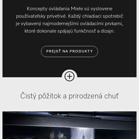
Koncepty ovládania Miele sú vyslovene
používateľsky prívetivé. Každý chladiaci spotrebič
je vybavený najmodernejšími ovládacími prvkami,
ktoré dokonale spájajú funkčnosť a dizajn.
PREJSŤ NA PRODUKTY
Čistý pôžitok a prirodzená chuť