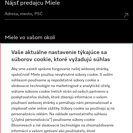
Nájsť predajcu Miele
Miele vo vašom okolí
Spoznajte predajne Miele
Vaše aktuálne nastavenie týkajúce sa
súborov cookie, ktoré vyžadujú súhlas
Aby sme zaistili správne fungovanie našej webovej stránky,
Newsletter
spoločnosť Miele používa nevyhnutné súbory cookie. S vaším
súhlasom používame aj nepodstatné súbory cookie a
sledovacie technológie na marketingové a analytické účely,
vrátane súborov cookie tretích strán od našich partnerov a
poskytovateľov služieb, ktoré zbierajú informácie o vašom
používaní webovej stránky a pomáhajú nám personalizovať a
zlepšovať vaše online zážitky. Súbory cookie sa používajú aj na
personalizáciu reklám. Na základe samostatného súhlasu
(„Úplná personalizácia“) používame súbory cookie
Miele na Instagrame
Miele na YouTube
Bloomreach a iné sledovacie technológie na zhromažďovanie
informácií o vašom správaní ako používateľa, ktoré