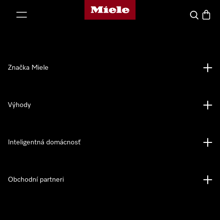
Domovská stránka spoločnosti Miele
jsť k obsahu
Hľadať
Nákup
Značka Miele
Výhody
Inteligentná domácnosť
Obchodní partneri