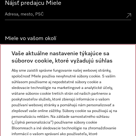
Nájsť predajcu Miele
Miele vo vašom okolí
Spoznajte predajne Miele
Vaše aktuálne nastavenie týkajúce sa
súborov cookie, ktoré vyžadujú súhlas
Aby sme zaistili správne fungovanie našej webovej stránky,
Newsletter
spoločnosť Miele používa nevyhnutné súbory cookie. S vaším
súhlasom používame aj nepodstatné súbory cookie a
sledovacie technológie na marketingové a analytické účely,
vrátane súborov cookie tretích strán od našich partnerov a
poskytovateľov služieb, ktoré zbierajú informácie o vašom
používaní webovej stránky a pomáhajú nám personalizovať a
zlepšovať vaše online zážitky. Súbory cookie sa používajú aj na
personalizáciu reklám. Na základe samostatného súhlasu
(„Úplná personalizácia“) používame súbory cookie
Miele na Instagrame
Miele na YouTube
Bloomreach a iné sledovacie technológie na zhromažďovanie
informácií o vašom správaní ako používateľa, ktoré