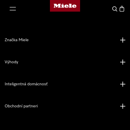
Domovská stránka spoločnosti Miele
jsť k obsahu
Hľadať
Nákup
Značka Miele
Výhody
Inteligentná domácnosť
Obchodní partneri