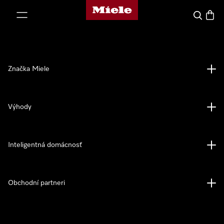
Domovská stránka spoločnosti Miele
jsť k obsahu
Hľadať
Nákup
Značka Miele
Výhody
Inteligentná domácnosť
Obchodní partneri