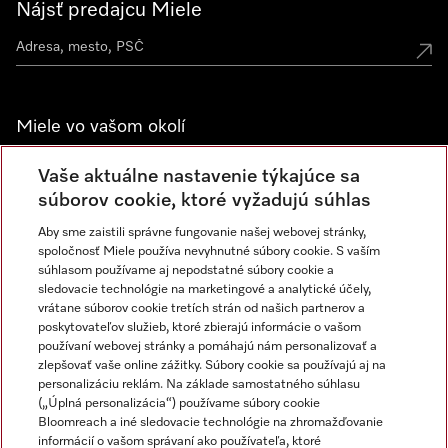
Nájsť predajcu Miele
Miele vo vašom okolí
Spoznajte predajne Miele
Vaše aktuálne nastavenie týkajúce sa
súborov cookie, ktoré vyžadujú súhlas
Aby sme zaistili správne fungovanie našej webovej stránky,
Newsletter
spoločnosť Miele používa nevyhnutné súbory cookie. S vaším
súhlasom používame aj nepodstatné súbory cookie a
sledovacie technológie na marketingové a analytické účely,
vrátane súborov cookie tretích strán od našich partnerov a
poskytovateľov služieb, ktoré zbierajú informácie o vašom
používaní webovej stránky a pomáhajú nám personalizovať a
zlepšovať vaše online zážitky. Súbory cookie sa používajú aj na
personalizáciu reklám. Na základe samostatného súhlasu
(„Úplná personalizácia“) používame súbory cookie
Miele na Instagrame
Miele na YouTube
Bloomreach a iné sledovacie technológie na zhromažďovanie
informácií o vašom správaní ako používateľa, ktoré