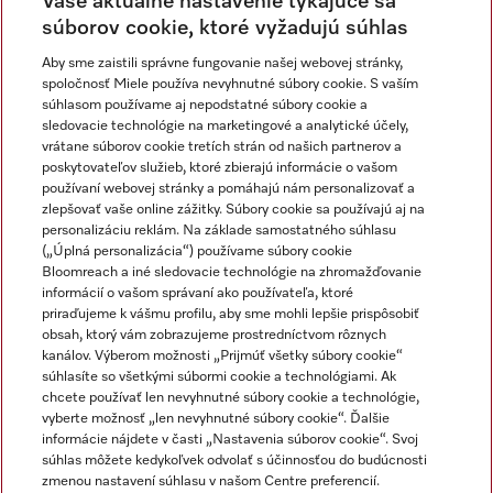
Vaše aktuálne nastavenie týkajúce sa
súborov cookie, ktoré vyžadujú súhlas
Aby sme zaistili správne fungovanie našej webovej stránky,
Newsletter
spoločnosť Miele používa nevyhnutné súbory cookie. S vaším
súhlasom používame aj nepodstatné súbory cookie a
sledovacie technológie na marketingové a analytické účely,
vrátane súborov cookie tretích strán od našich partnerov a
poskytovateľov služieb, ktoré zbierajú informácie o vašom
používaní webovej stránky a pomáhajú nám personalizovať a
zlepšovať vaše online zážitky. Súbory cookie sa používajú aj na
personalizáciu reklám. Na základe samostatného súhlasu
(„Úplná personalizácia“) používame súbory cookie
Miele na Instagrame
Miele na YouTube
Bloomreach a iné sledovacie technológie na zhromažďovanie
informácií o vašom správaní ako používateľa, ktoré
priraďujeme k vášmu profilu, aby sme mohli lepšie prispôsobiť
obsah, ktorý vám zobrazujeme prostredníctvom rôznych
kanálov. Výberom možnosti „Prijmúť všetky súbory cookie“
súhlasíte so všetkými súbormi cookie a technológiami. Ak
chcete používať len nevyhnutné súbory cookie a technológie,
Impressum
vyberte možnosť „len nevyhnutné súbory cookie“. Ďalšie
Obchodné podmienky
informácie nájdete v časti „Nastavenia súborov cookie“. Svoj
súhlas môžete kedykoľvek odvolať s účinnosťou do budúcnosti
Ochrana osobných údajov
zmenou nastavení súhlasu v našom Centre preferencií.
Podmienky používania