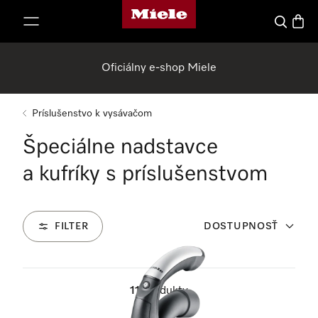
Domovská stránka spoločnosti Miele
jsť k obsahu
Hľadať
Nákup
Oficiálny e-shop Miele
Príslušenstvo k vysávačom
Špeciálne nadstavce
a kufríky s príslušenstvom
FILTER
DOSTUPNOSŤ
11
Produkty