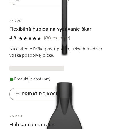
SFD 20
Flexibilná hubica na vysávanie škár
4.8
(80 recenzie)
4.8 / 5
Na čistenie ťažko prístupných, úzkych medzier
vďaka pôsobivej dĺžke.
Produkt je dostupný
PRIDAŤ DO KOŠÍKA
SMD 10
Hubica na matrace