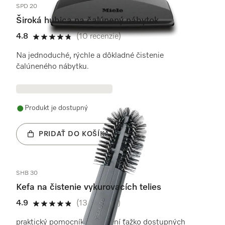
SPD 20
Široká hubica na čalúnený nábytok
4.8
(10 recenzie)
4.8 / 5
Na jednoduché, rýchle a dôkladné čistenie
čalúneného nábytku.
Produkt je dostupný
PRIDAŤ DO KOŠÍKA
SHB 30
Kefa na čistenie vykurovacích telies
4.9
(13 recenzie)
4.9 / 5
praktický pomocník pri čistení ťažko dostupných