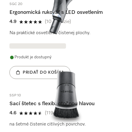
SGC 20
Ergonomická rukoväť s LED osvetlením
4.9
(10 recenzie)
4.9 / 5
Na praktické osvetlenie čistenej plochy.
Produkt je dostupný
PRIDAŤ DO KOŠÍKA
SSP 10
Sací štetec s flexib. otočnou hlavou
4.6
(119 recenzie)
4.6 / 5
na šetrné čistenie citlivých povrchov.