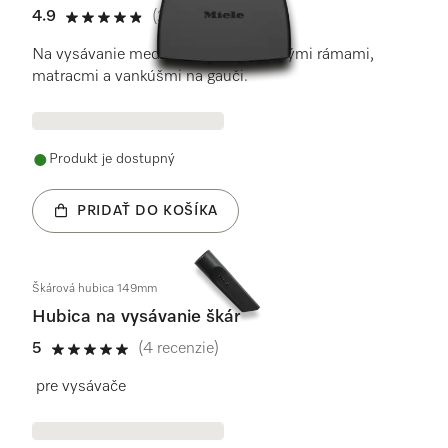
4.9
(28 recenzie)
4.9 / 5
Na vysávanie medzier medzi posteľnými rámami,
matracmi a vankúšmi na gauči.
Produkt je dostupný
PRIDAŤ DO KOŠÍKA
Škárová hubica 149mm
Hubica na vysávanie škár
5
(4 recenzie)
5 / 5
pre vysávače