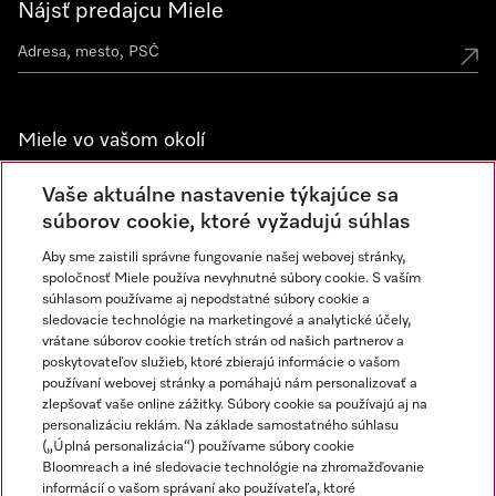
Nájsť predajcu Miele
Miele vo vašom okolí
Spoznajte predajne Miele
Vaše aktuálne nastavenie týkajúce sa
súborov cookie, ktoré vyžadujú súhlas
Aby sme zaistili správne fungovanie našej webovej stránky,
Newsletter
spoločnosť Miele používa nevyhnutné súbory cookie. S vaším
súhlasom používame aj nepodstatné súbory cookie a
sledovacie technológie na marketingové a analytické účely,
vrátane súborov cookie tretích strán od našich partnerov a
poskytovateľov služieb, ktoré zbierajú informácie o vašom
používaní webovej stránky a pomáhajú nám personalizovať a
zlepšovať vaše online zážitky. Súbory cookie sa používajú aj na
personalizáciu reklám. Na základe samostatného súhlasu
(„Úplná personalizácia“) používame súbory cookie
Miele na Instagrame
Miele na YouTube
Bloomreach a iné sledovacie technológie na zhromažďovanie
informácií o vašom správaní ako používateľa, ktoré