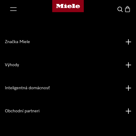
Domovská stránka spoločnosti Miele
jsť k obsahu
Hľadať
Nákup
Značka Miele
Výhody
Inteligentná domácnosť
Obchodní partneri