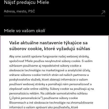
Nájsť predajcu Miele
Miele vo vašom okolí
Spoznajte predajne Miele
Vaše aktuálne nastavenie týkajúce sa
súborov cookie, ktoré vyžadujú súhlas
Aby sme zaistili správne fungovanie našej webovej stránky,
Newsletter
spoločnosť Miele používa nevyhnutné súbory cookie. S vaším
súhlasom používame aj nepodstatné súbory cookie a
sledovacie technológie na marketingové a analytické účely,
vrátane súborov cookie tretích strán od našich partnerov a
poskytovateľov služieb, ktoré zbierajú informácie o vašom
používaní webovej stránky a pomáhajú nám personalizovať a
zlepšovať vaše online zážitky. Súbory cookie sa používajú aj na
personalizáciu reklám. Na základe samostatného súhlasu
(„Úplná personalizácia“) používame súbory cookie
Miele na Instagrame
Miele na YouTube
Bloomreach a iné sledovacie technológie na zhromažďovanie
informácií o vašom správaní ako používateľa, ktoré