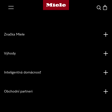
Domovská stránka spoločnosti Miele
jsť k obsahu
Hľadať
Nákup
Značka Miele
Výhody
Inteligentná domácnosť
Obchodní partneri